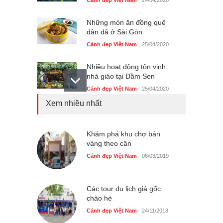
Những món ăn đồng quê
dân dã ở Sài Gòn
Cảnh đẹp Việt Nam
25/04/2020
Nhiều hoạt động tôn vinh
nhà giáo tại Đầm Sen
Cảnh đẹp Việt Nam
25/04/2020
Xem nhiều nhất
Giới trẻ Hà Nội được miễn
phí vé vào cửa festival Ẩm
thực Italy
Khám phá khu chợ bán
Cảnh đẹp Việt Nam
vàng theo cân
25/04/2020
Cảnh đẹp Việt Nam
06/03/2019
Tam giác mạch khoe sắc
bên bờ hồ Hà Nội
Cảnh đẹp Việt Nam
25/04/2020
Các tour du lịch giá gốc
chào hè
Cảnh đẹp Việt Nam
24/11/2018