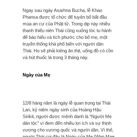
Ngay sau ngày Asarhna Bucha, lễ Khao
Phansa được tổ chức để tuyên bố bắt đầu
mùa an cư của Phật tử. Trong dịp này nhiều
thanh thiếu niên Thái cũng xuống tóc tu hành
để báo hiếu và tích phước cho bố mẹ, một
truyền thống khá phổ biến với người dân
Thái.
Họ sẽ phải kiêng ăn thịt, uống đồ có cồn
và hút thuốc lá trong 3 tháng này.
Ngày của Mẹ
12/8 hàng năm là ngày lễ quan trọng tại Thái
Lan, kỷ niệm ngày sinh của Hoàng Hậu
Sirikit, người được mệnh danh là “Người Mẹ
dân tộc” vì đem đến nhiều lợi ích và sự thịnh
vượng cho vương quốc và người dân. Vì thế,
người Thái coi đây là Ngày của Mẹ (Wan Mae