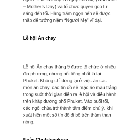
– Mother’s Day) và tổ chức quyên góp từ
sáng đến tối. Hàng trăm ngọn nến sẽ được
thắp để tưởng niệm “Người Mẹ” vĩ đại.
Lễ hội Ăn chay
Lễ hội Ăn chay tháng 9 được tổ chức ở nhiều
địa phương, nhưng nổi tiếng nhất là tại
Phuket. Không chỉ dừng lại ở việc ăn các
món ăn chay, các tín đồ sẽ mặc áo màu trắng
trong suốt thời gian diễn ra lễ hội và diễu hành
trên khắp đường phố Phuket. Vào buổi tối,
các ngôi chùa trở thành tâm điểm chú ý, khi
xuất hiện một số tín đồ đi bộ trên thảm than
nóng.
Ngày Chulalongkorn