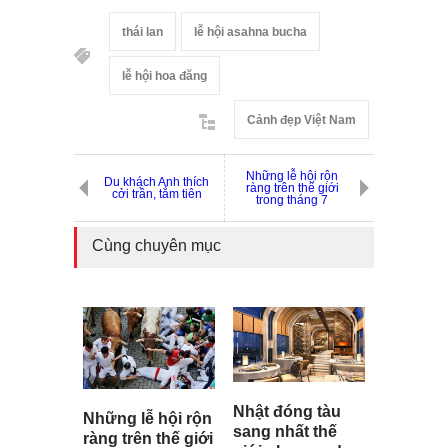
thái lan
lễ hội asahna bucha
lễ hội hoa đăng
Cảnh đẹp Việt Nam
Những lễ hội rộn
Du khách Anh thích
ràng trên thế giới
cởi trần, tắm tiên
trong tháng 7
Cùng chuyên mục
Nhật đóng tàu
Những lễ hội rộn
sang nhất thế
ràng trên thế giới