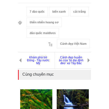
7 đảo quốc
biển xanh
cát trắng
thiên nhiên hoang sơ
đảo quốc maldives
Cảnh đẹp Việt Nam
Khám phá bờ
Cảnh đẹp huyền
Đông - Tây nước
ảo của ‘tứ đại đỉnh
Mỹ
đèo’ xứ Tây Bắc
Cùng chuyên mục