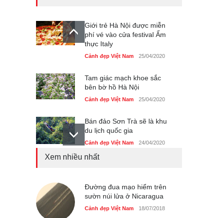
Giới trẻ Hà Nội được miễn
phí vé vào cửa festival Ẩm
thực Italy
Cảnh đẹp Việt Nam
25/04/2020
Tam giác mạch khoe sắc
bên bờ hồ Hà Nội
Cảnh đẹp Việt Nam
25/04/2020
Bán đảo Sơn Trà sẽ là khu
du lịch quốc gia
Cảnh đẹp Việt Nam
24/04/2020
Xem nhiều nhất
Những món ăn đồng quê
dân dã ở Sài Gòn
Cảnh đẹp Việt Nam
Đường đua mạo hiểm trên
25/04/2020
sườn núi lửa ở Nicaragua
Nhiều hoạt động tôn vinh
Cảnh đẹp Việt Nam
18/07/2018
nhà giáo tại Đầm Sen