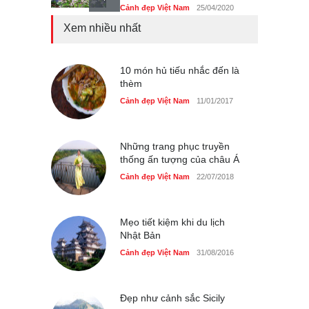
Cảnh đẹp Việt Nam
25/04/2020
Xem nhiều nhất
Bán đảo Sơn Trà sẽ là khu
du lịch quốc gia
Cảnh đẹp Việt Nam
10 món hủ tiếu nhắc đến là
24/04/2020
thèm
Những món ăn đồng quê
Cảnh đẹp Việt Nam
11/01/2017
dân dã ở Sài Gòn
Cảnh đẹp Việt Nam
25/04/2020
Những trang phục truyền
thống ấn tượng của châu Á
Cảnh đẹp Việt Nam
22/07/2018
Mẹo tiết kiệm khi du lịch
Nhật Bản
Cảnh đẹp Việt Nam
31/08/2016
Đẹp như cảnh sắc Sicily