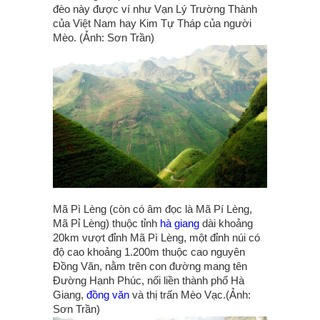
đèo này được ví như Vạn Lý Trường Thành
của Việt Nam hay Kim Tự Tháp của người
Mèo. (Ảnh: Sơn Trần)
Mã Pì Lèng (còn có âm đọc là Mã Pí Lèng,
Mã Pỉ Lèng) thuộc tỉnh
hà giang
dài khoảng
20km vượt đỉnh Mã Pì Lèng, một đỉnh núi có
độ cao khoảng 1.200m thuộc cao nguyên
Đồng Văn, nằm trên con đường mang tên
Đường Hạnh Phúc, nối liền thành phố Hà
Giang,
đồng văn
và thị trấn Mèo Vạc.(Ảnh:
Sơn Trần)