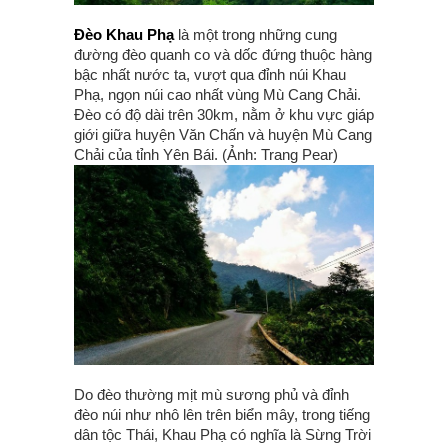
Đèo Khau Phạ
là một trong những cung
đường đèo quanh co và dốc đứng thuộc hàng
bậc nhất nước ta, vượt qua đỉnh núi Khau
Phạ, ngọn núi cao nhất vùng Mù Cang Chải.
Đèo có độ dài trên 30km, nằm ở khu vực giáp
giới giữa huyện Văn Chấn và huyện Mù Cang
Chải của tỉnh Yên Bái. (Ảnh: Trang Pear)
Do đèo thường mịt mù sương phủ và đỉnh
đèo núi như nhô lên trên biển mây, trong tiếng
dân tộc Thái, Khau Phạ có nghĩa là Sừng Trời