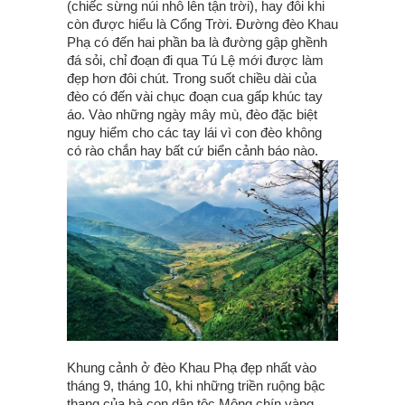
(chiếc sừng núi nhô lên tận trời), hay đôi khi
còn được hiểu là Cổng Trời. Đường đèo Khau
Phạ có đến hai phần ba là đường gập ghềnh
đá sỏi, chỉ đoạn đi qua Tú Lệ mới được làm
đẹp hơn đôi chút. Trong suốt chiều dài của
đèo có đến vài chục đoạn cua gấp khúc tay
áo. Vào những ngày mây mù, đèo đặc biệt
nguy hiểm cho các tay lái vì con đèo không
có rào chắn hay bất cứ biển cảnh báo nào.
Khung cảnh ở đèo Khau Phạ đẹp nhất vào
tháng 9, tháng 10, khi những triền ruộng bậc
thang của bà con dân tộc Mông chín vàng,