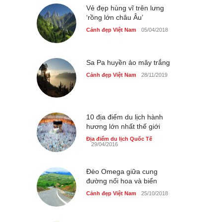
Cảnh đẹp Việt Nam
Vẻ đẹp hùng vĩ trên lưng
25/04/2020
‘rồng lớn châu Âu’
Bán đảo Sơn Trà sẽ là khu
Cảnh đẹp Việt Nam
05/04/2018
du lịch quốc gia
Cảnh đẹp Việt Nam
24/04/2020
Sa Pa huyền ảo mây trắng
Cảnh đẹp Việt Nam
28/11/2019
10 địa điểm du lịch hành
hương lớn nhất thế giới
Địa điểm du lịch Quốc Tế
29/04/2016
Đèo Omega giữa cung
đường nối hoa và biển
Cảnh đẹp Việt Nam
25/10/2018