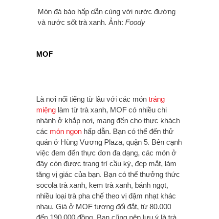
Món đá bào hấp dẫn cùng với nước đường
và nước sốt trà xanh. Ảnh:
Foody
MOF
Là nơi nổi tiếng từ lâu với các món
tráng
miệng
làm từ trà xanh, MOF có nhiều chi
nhánh ở khắp nơi, mang đến cho thực khách
các
món ngon
hấp dẫn. Bạn có thể đến thử
quán ở Hùng Vương Plaza, quận 5. Bên cạnh
việc đem đến thực đơn đa dạng, các món ở
đây còn được trang trí cầu kỳ, đẹp mắt, làm
tăng vị giác của bạn. Bạn có thể thưởng thức
socola trà xanh, kem trà xanh, bánh ngọt,
nhiều loại trà pha chế theo vị đậm nhạt khác
nhau. Giá ở MOF tương đối đắt, từ 80.000
đến 190.000 đồng. Bạn cũng nên lưu ý là trà