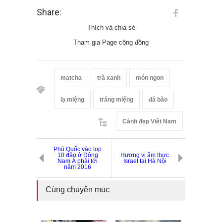
Share:
Thích và chia sẻ
Tham gia Page cộng đồng
matcha
trà xanh
món ngon
lạ miệng
tráng miệng
đá bào
Cảnh đẹp Việt Nam
Phú Quốc vào top
10 đảo ở Đông
Hương vị ẩm thực
Nam Á phải tới
Israel tại Hà Nội
năm 2016
Cùng chuyên mục