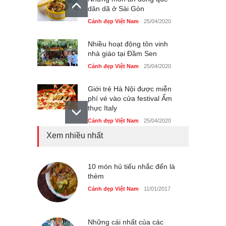
dân dã ở Sài Gòn
Cảnh đẹp Việt Nam
25/04/2020
Nhiều hoạt động tôn vinh
nhà giáo tại Đầm Sen
Cảnh đẹp Việt Nam
25/04/2020
Giới trẻ Hà Nội được miễn
phí vé vào cửa festival Ẩm
thực Italy
Cảnh đẹp Việt Nam
25/04/2020
Xem nhiều nhất
Tam giác mạch khoe sắc
bên bờ hồ Hà Nội
Cảnh đẹp Việt Nam
10 món hủ tiếu nhắc đến là
25/04/2020
thèm
Bán đảo Sơn Trà sẽ là khu
Cảnh đẹp Việt Nam
11/01/2017
du lịch quốc gia
Cảnh đẹp Việt Nam
24/04/2020
Những cái nhất của các