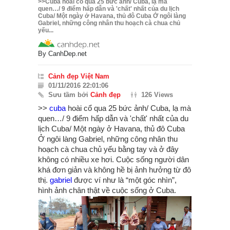
>>Cuba hoài cổ qua 25 bức ảnh/ Cuba, lạ mà
quen…/ 9 điểm hấp dẫn và 'chất' nhất của du lịch
Cuba/ Một ngày ở Havana, thủ đô Cuba Ở ngôi làng
Gabriel, những công nhân thu hoạch cà chua chủ
yếu...
By
CanhDep.net
Cảnh đẹp Việt Nam
01/11/2016 22:01:06
Sưu tầm bởi
Cảnh đẹp
126 Views
>>
cuba
hoài cổ qua 25 bức ảnh/ Cuba, lạ mà
quen…/ 9 điểm hấp dẫn và 'chất' nhất của du
lịch Cuba/ Một ngày ở Havana, thủ đô Cuba
Ở ngôi làng Gabriel, những công nhân thu
hoạch cà chua chủ yếu bằng tay và ở đây
không có nhiều xe hơi. Cuộc sống người dân
khá đơn giản và không hề bị ảnh hưởng từ đô
thị.
gabriel
được ví như là “một góc nhìn”,
hình ảnh chân thật về cuộc sống ở Cuba.