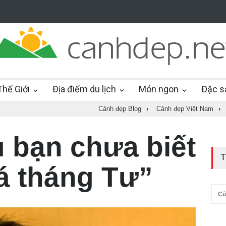
hế Giới
Địa điểm du lịch
Món ngon
Đặc s
Cảnh đẹp Blog
›
Cảnh đẹp Việt Nam
›
 bạn chưa biết
T
á tháng Tư”
Cù