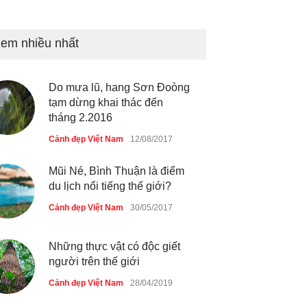
Bán đảo Sơn Trà sẽ là khu
du lịch quốc gia
em nhiều nhất
Cảnh đẹp Việt Nam
24/04/2020
Do mưa lũ, hang Sơn Đoòng
Những món ăn đồng quê dân
tạm dừng khai thác đến
dã ở Sài Gòn
tháng 2.2016
Cảnh đẹp Việt Nam
25/04/2020
Cảnh đẹp Việt Nam
12/08/2017
Mũi Né, Bình Thuận là điểm
du lịch nổi tiếng thế giới?
Cảnh đẹp Việt Nam
30/05/2017
Những thực vật có độc giết
người trên thế giới
Cảnh đẹp Việt Nam
28/04/2019