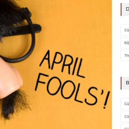
D
Cả
Đặ
Th
B
Cả
Cả