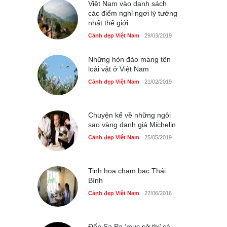
Việt Nam vào danh sách
Cảnh đẹp Việt Nam
các điểm nghỉ ngơi lý tưởng
25/04/2020
nhất thế giới
Tam giác mạch khoe sắc
Cảnh đẹp Việt Nam
29/03/2019
bên bờ hồ Hà Nội
Cảnh đẹp Việt Nam
25/04/2020
Những hòn đảo mang tên
loài vật ở Việt Nam
Cảnh đẹp Việt Nam
21/02/2019
Chuyện kể về những ngôi
sao vàng danh giá Michelin
Cảnh đẹp Việt Nam
25/05/2019
Tinh hoa chạm bạc Thái
Bình
Cảnh đẹp Việt Nam
27/06/2016
Đến Sa Pa ‘mục sở thị’ cá