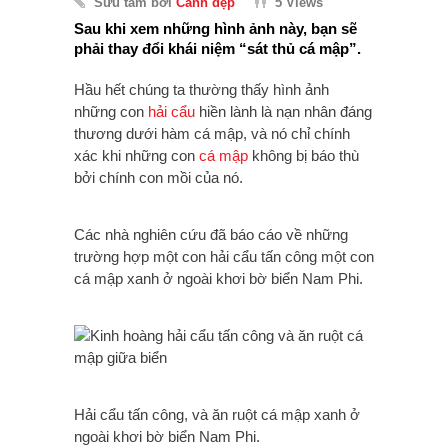
Sưu tầm bởi
Cảnh đẹp
5 Views
Sau khi xem những hình ảnh này, bạn sẽ
phải thay đổi khái niệm “sát thủ cá mập”.
Hầu hết chúng ta thường thấy hình ảnh
những con
hải cẩu
hiền lành là nạn nhân đáng
thương dưới hàm cá mập, và nó chỉ chính
xác khi những con
cá mập
không bị báo thù
bởi chính con mồi của nó.
Các nhà nghiên cứu đã báo cáo về những
trường hợp một con hải cẩu tấn công một con
cá mập xanh ở ngoài khơi bờ biển Nam Phi.
Hải cẩu tấn công, và ăn ruột cá mập xanh ở
ngoài khơi bờ biển Nam Phi.