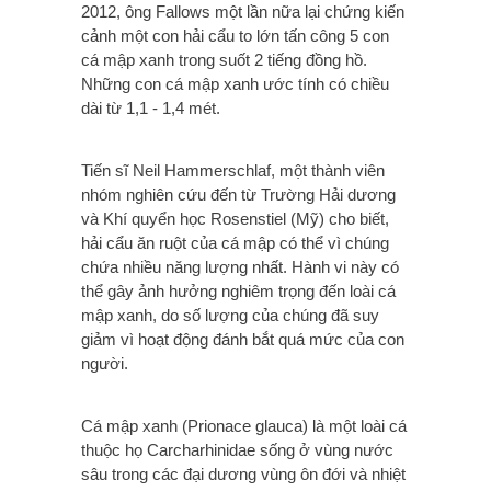
2012, ông Fallows một lần nữa lại chứng kiến
cảnh một con hải cẩu to lớn tấn công 5 con
cá mập xanh trong suốt 2 tiếng đồng hồ.
Những con cá mập xanh ước tính có chiều
dài từ 1,1 - 1,4 mét.
Tiến sĩ Neil Hammerschlaf, một thành viên
nhóm nghiên cứu đến từ Trường Hải dương
và Khí quyển học Rosenstiel (Mỹ) cho biết,
hải cẩu ăn ruột của cá mập có thể vì chúng
chứa nhiều năng lượng nhất. Hành vi này có
thể gây ảnh hưởng nghiêm trọng đến loài cá
mập xanh, do số lượng của chúng đã suy
giảm vì hoạt động đánh bắt quá mức của con
người.
Cá mập xanh (Prionace glauca) là một loài cá
thuộc họ Carcharhinidae sống ở vùng nước
sâu trong các đại dương vùng ôn đới và nhiệt