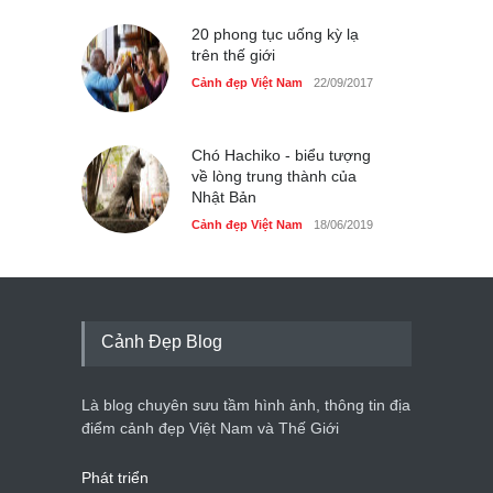
20 phong tục uống kỳ lạ
trên thế giới
Cảnh đẹp Việt Nam
22/09/2017
Chó Hachiko - biểu tượng
về lòng trung thành của
Nhật Bản
Cảnh đẹp Việt Nam
18/06/2019
Cảnh Đẹp Blog
Là blog chuyên sưu tầm hình ảnh, thông tin địa
điểm cảnh đẹp Việt Nam và Thế Giới
Phát triển