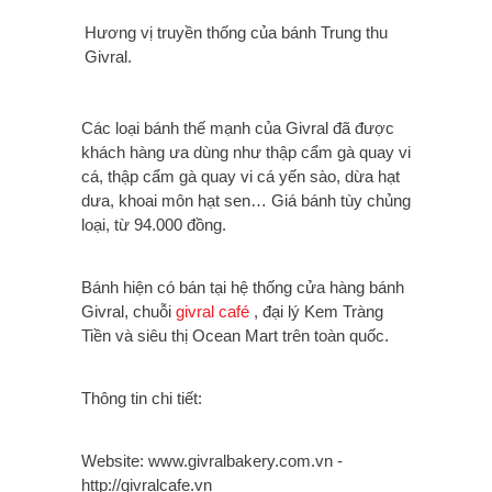
Hương vị truyền thống của bánh Trung thu
Givral.
Các loại bánh thế mạnh của Givral đã được
khách hàng ưa dùng như thập cẩm gà quay vi
cá, thập cẩm gà quay vi cá yến sào, dừa hạt
dưa, khoai môn hạt sen… Giá bánh tùy chủng
loại, từ 94.000 đồng.
Bánh hiện có bán tại hệ thống cửa hàng bánh
Givral, chuỗi
givral café
, đại lý Kem Tràng
Tiền và siêu thị Ocean Mart trên toàn quốc.
Thông tin chi tiết:
Website: www.givralbakery.com.vn -
http://givralcafe.vn