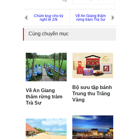
Chùm tour cho kỳ
Về An Giang thăm
nghỉ lễ 2/9
rừng tràm Trà Sư
Cùng chuyên mục
Bộ sưu tập bánh
Về An Giang
Trung thu Trăng
thăm rừng tràm
Vàng
Trà Sư