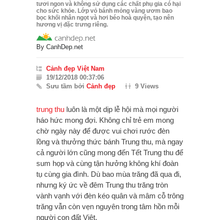
tươi ngon và không sử dụng các chất phụ gia có hại
cho sức khỏe. Lớp vỏ bánh mỏng vàng ươm bao
bọc khối nhân ngọt và hơi béo hoà quyện, tạo nên
hương vị đặc trưng riêng.
By
CanhDep.net
Cảnh đẹp Việt Nam
19/12/2018 00:37:06
Sưu tầm bởi
Cảnh đẹp
9 Views
trung thu
luôn là một dịp lễ hội mà mọi người
háo hức mong đợi. Không chỉ trẻ em mong
chờ ngày này để được vui chơi rước đèn
lồng và thưởng thức bánh Trung thu, mà ngay
cả người lớn cũng mong đến Tết Trung thu để
sum họp và cùng tận hưởng không khí đoàn
tụ cùng gia đình. Dù bao mùa trăng đã qua đi,
nhưng ký ức về đêm Trung thu trăng tròn
vành vạnh với đèn kéo quân và mâm cỗ trông
trăng vẫn còn vẹn nguyên trong tâm hồn mỗi
người con đất Việt.