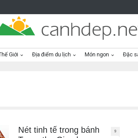
hế Giới
Địa điểm du lịch
Món ngon
Đặc s
Nét tinh tế trong bánh
9