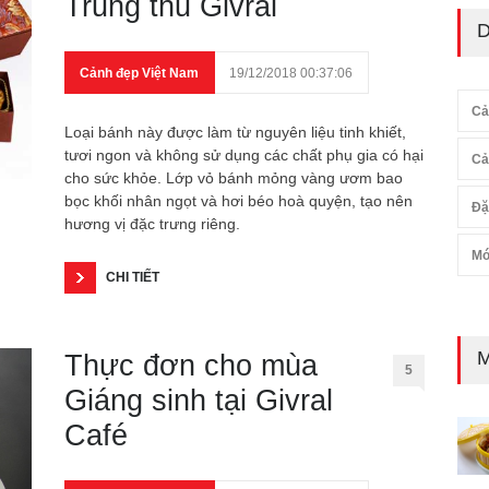
Trung thu Givral
D
Cảnh đẹp Việt Nam
19/12/2018 00:37:06
Cả
Loại bánh này được làm từ nguyên liệu tinh khiết,
tươi ngon và không sử dụng các chất phụ gia có hại
Cả
cho sức khỏe. Lớp vỏ bánh mỏng vàng ươm bao
bọc khối nhân ngọt và hơi béo hoà quyện, tạo nên
Đặ
hương vị đặc trưng riêng.
Mó
CHI TIẾT
M
Thực đơn cho mùa
5
Giáng sinh tại Givral
Café