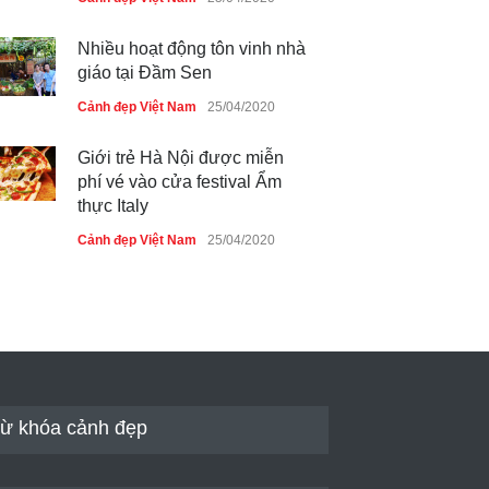
Nhiều hoạt động tôn vinh nhà
giáo tại Đầm Sen
Cảnh đẹp Việt Nam
25/04/2020
Giới trẻ Hà Nội được miễn
phí vé vào cửa festival Ẩm
thực Italy
Cảnh đẹp Việt Nam
25/04/2020
Tam giác mạch khoe sắc bên
bờ hồ Hà Nội
Cảnh đẹp Việt Nam
25/04/2020
Bán đảo Sơn Trà sẽ là khu
du lịch quốc gia
ừ khóa cảnh đẹp
Cảnh đẹp Việt Nam
24/04/2020