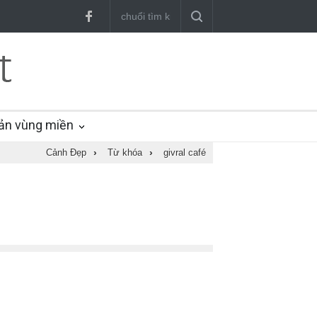
ản vùng miền
Cảnh Đẹp
›
Từ khóa
›
givral café