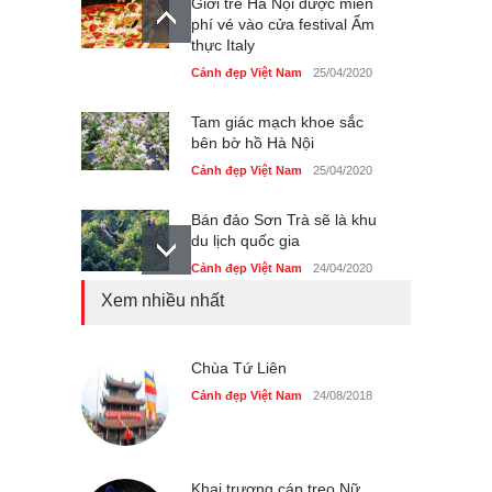
Giới trẻ Hà Nội được miễn
phí vé vào cửa festival Ẩm
thực Italy
Cảnh đẹp Việt Nam
25/04/2020
Tam giác mạch khoe sắc
bên bờ hồ Hà Nội
Cảnh đẹp Việt Nam
25/04/2020
Bán đảo Sơn Trà sẽ là khu
du lịch quốc gia
Cảnh đẹp Việt Nam
24/04/2020
Xem nhiều nhất
Những món ăn đồng quê
dân dã ở Sài Gòn
Cảnh đẹp Việt Nam
Chùa Tứ Liên
25/04/2020
Cảnh đẹp Việt Nam
24/08/2018
Nhiều hoạt động tôn vinh
nhà giáo tại Đầm Sen
Cảnh đẹp Việt Nam
25/04/2020
Khai trương cáp treo Nữ