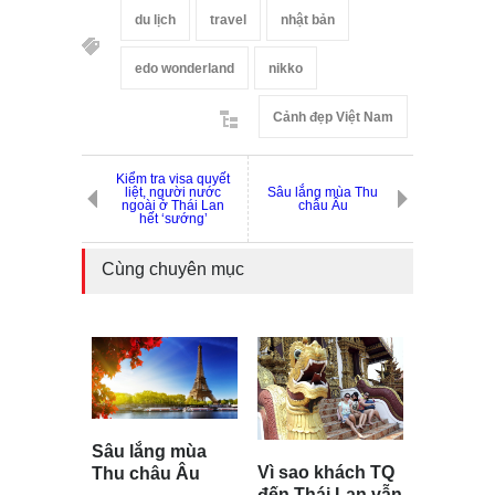
du lịch
travel
nhật bản
edo wonderland
nikko
Cảnh đẹp Việt Nam
Kiểm tra visa quyết
liệt, người nước
Sâu lắng mùa Thu
ngoài ở Thái Lan
châu Âu
hết ‘sướng’
Cùng chuyên mục
Sâu lắng mùa
Vì sao khách TQ
Thu châu Âu
đến Thái Lan vẫn