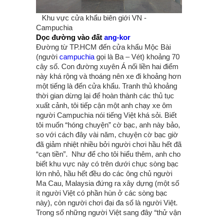
Khu vực cửa khẩu biên giới VN -
Campuchia
Dọc đường vào đất
ang-kor
Đường từ TP.HCM đến cửa khẩu Mộc Bài
(người
campuchia
gọi là Ba – Vét) khoảng 70
cây số. Con đường xuyên Á nối liền hai điểm
này khá rộng và thoáng nên xe đi khoảng hơn
một tiếng là đến cửa khẩu. Tranh thủ khoảng
thời gian dừng lại để hoàn thành các thủ tục
xuất cảnh, tôi tiếp cận một anh chạy xe ôm
người Campuchia nói tiếng Việt khá sỏi. Biết
tôi muốn “hóng chuyện” cờ bạc, anh này bảo,
so với cách đây vài năm, chuyện cờ bạc giờ
đã giảm nhiệt nhiều bởi người chơi hầu hết đã
“cạn tiền”. Như để cho tôi hiểu thêm, anh cho
biết khu vực này có trên dưới chục sòng bạc
lớn nhỏ, hầu hết đều do các ông chủ người
Ma Cau, Malaysia đứng ra xây dựng (một số
ít người Việt có phần hùn ở các sòng bạc
này), còn người chơi đại đa số là người Việt.
Trong số những người Việt sang đây “thử vận