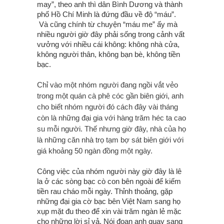
may”, theo anh thì dân Bình Dương và thành
phố Hồ Chí Minh là đứng đầu về độ “máu”.
Và cũng chính từ chuyện “máu me” ấy mà
nhiều người giờ đây phải sống trong cảnh vất
vưởng với nhiều cái không: không nhà cửa,
không người thân, không bạn bè, không tiền
bạc.
Chỉ vào một nhóm người đang ngồi vắt vẻo
trong một quán cà phê cóc gần biên giới, anh
cho biết nhóm người đó cách đây vài tháng
còn là những đại gia với hàng trăm héc ta cao
su mỗi người. Thế nhưng giờ đây, nhà của họ
là những căn nhà trọ tạm bợ sát biên giới với
giá khoảng 50 ngàn đồng một ngày.
Công việc của nhóm người này giờ đây là lê
la ở các sòng bạc cò con bên ngoài để kiếm
tiền rau cháo mỗi ngày. Thỉnh thoảng, gặp
những đại gia cờ bạc bên Việt Nam sang họ
xụp mặt đu theo để xin vài trăm ngàn lẻ mặc
cho những lời sỉ vả. Nói đoạn anh quay sang