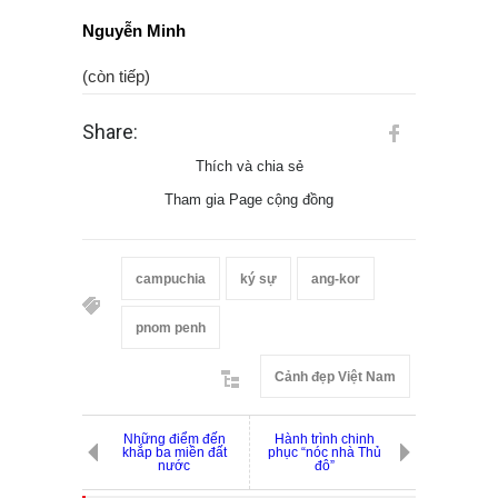
Nguyễn Minh
(còn tiếp)
Share:
Thích và chia sẻ
Tham gia Page cộng đồng
campuchia
ký sự
ang-kor
pnom penh
Cảnh đẹp Việt Nam
Những điểm đến
Hành trình chinh
khắp ba miền đất
phục “nóc nhà Thủ
nước
đô”