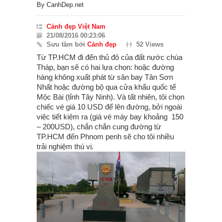
By
CanhDep.net
Cảnh đẹp Việt Nam
21/08/2016 00:23:06
Sưu tầm bởi
Cảnh đẹp
52 Views
Từ TP.HCM đi đến thủ đô của đất nước chùa
Tháp, bạn sẽ có hai lựa chọn: hoặc đường
hàng không xuất phát từ sân bay Tân Sơn
Nhất hoặc đường bộ qua cửa khẩu quốc tế
Mộc Bài (tỉnh Tây Ninh). Và tất nhiên, tôi chọn
chiếc vé giá 10 USD để lên đường, bởi ngoài
việc tiết kiệm ra (giá vé máy bay khoảng 150
– 200USD), chắn chắn cung đường từ
TP.HCM đến Phnom penh sẽ cho tôi nhiều
trải nghiệm thú vị.