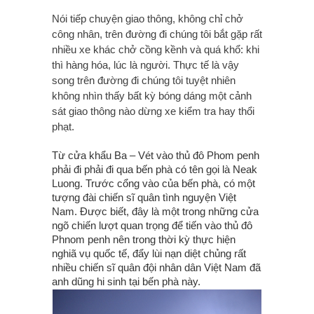
Nói tiếp chuyện giao thông, không chỉ chở
công nhân, trên đường đi chúng tôi bắt gặp rất
nhiều xe khác chở cồng kềnh và quá khổ: khi
thì hàng hóa, lúc là người. Thực tế là vậy
song trên đường đi chúng tôi tuyệt nhiên
không nhìn thấy bất kỳ bóng dáng một cảnh
sát giao thông nào dừng xe kiểm tra hay thổi
phạt.
Từ cửa khẩu Ba – Vét vào thủ đô Phom penh
phải đi phải đi qua bến phà có tên gọi là Neak
Luong. Trước cổng vào của bến phà, có một
tượng đài chiến sĩ quân tình nguyện Việt
Nam. Được biết, đây là một trong những cửa
ngõ chiến lượt quan trọng để tiến vào thủ đô
Phnom penh nên trong thời kỳ thực hiện
nghiã vụ quốc tế, đẩy lùi nạn diệt chủng rất
nhiều chiến sĩ quân đội nhân dân Việt Nam đã
anh dũng hi sinh tại bến phà này.