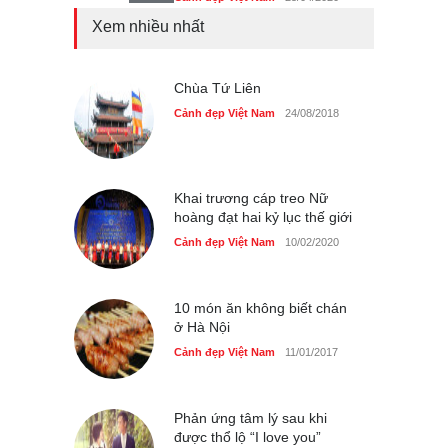
Xem nhiều nhất
Bán đảo Sơn Trà sẽ là khu
du lịch quốc gia
Cảnh đẹp Việt Nam
Chùa Tứ Liên
24/04/2020
Cảnh đẹp Việt Nam
24/08/2018
Những món ăn đồng quê
dân dã ở Sài Gòn
Cảnh đẹp Việt Nam
25/04/2020
Khai trương cáp treo Nữ
hoàng đạt hai kỷ lục thế giới
Cảnh đẹp Việt Nam
10/02/2020
10 món ăn không biết chán
ở Hà Nội
Cảnh đẹp Việt Nam
11/01/2017
Phản ứng tâm lý sau khi
được thổ lộ “I love you”