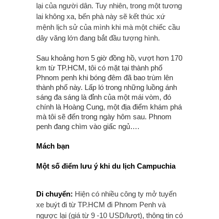
lại của người dân. Tuy nhiên, trong một tương
lai không xa, bến phà này sẽ kết thúc xứ
mệnh lịch sử của mình khi mà một chiếc cầu
dây văng lớn đang bắt đầu tượng hình.
Sau khoảng hơn 5 giờ đồng hồ, vượt hơn 170
km từ TP.HCM, tôi có mặt tại thành phố
Phnom penh khi bóng đêm đã bao trùm lên
thành phố này. Lấp ló trong những luồng ánh
sáng đa sáng là đỉnh của một mái vòm, đó
chính là Hoàng Cung, một địa điểm khám phá
mà tôi sẽ đến trong ngày hôm sau. Phnom
penh đang chìm vào giấc ngủ….
Mách bạn
Một số điểm lưu ý khi du lịch Campuchia
Di chuyển:
Hiện có nhiều công ty mở tuyến
xe buýt đi từ TP.HCM đi Phnom Penh và
ngược lại (giá từ 9 -10 USD/lượt), thông tin có