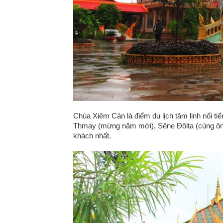
Chùa Xiêm Cán là điểm du lịch tâm linh nổi t
Thmay (mừng năm mới), Sêne Đôlta (cúng ông
khách nhất.