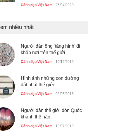
Cảnh đẹp Việt Nam
25/04/2020
Bán đảo Sơn Trà sẽ là khu
du lịch quốc gia
em nhiều nhất
Cảnh đẹp Việt Nam
24/04/2020
Người đàn ông ‘tàng hình’ đi
Những món ăn đồng quê dân
khắp nơi trên thế giới
dã ở Sài Gòn
Cảnh đẹp Việt Nam
10/12/2019
Cảnh đẹp Việt Nam
25/04/2020
Hình ảnh những con đường
đắt nhất thế giới
Cảnh đẹp Việt Nam
03/05/2016
Người dân thế giới đón Quốc
khánh thế nào
Cảnh đẹp Việt Nam
19/07/2019