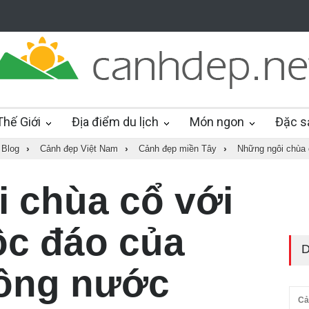
hế Giới
Địa điểm du lịch
Món ngon
Đặc s
 Blog
›
Cảnh đẹp Việt Nam
›
Cảnh đẹp miền Tây
›
Những ngôi chùa 
 chùa cổ với
ộc đáo của
D
sông nước
Cả