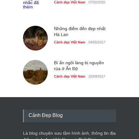
Cảnh đẹp Việt Nam
07/02/2020
Những điểm đến đẹp nhất
Hà Lan
Cảnh đẹp Việt Nam
04/05/2017
Bí ẩn ngôi làng bị nguyền
rủa ở Ấn Độ
Cảnh đẹp Việt Nam
25/09/2017
Cảnh Đẹp Blog
Là blog chuyên sưu tầm hình ảnh, thông tin địa