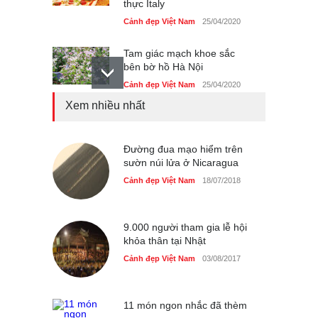
thực Italy
Cảnh đẹp Việt Nam
25/04/2020
Tam giác mạch khoe sắc
bên bờ hồ Hà Nội
Cảnh đẹp Việt Nam
25/04/2020
Xem nhiều nhất
Bán đảo Sơn Trà sẽ là khu
du lịch quốc gia
Cảnh đẹp Việt Nam
Đường đua mạo hiểm trên
24/04/2020
sườn núi lửa ở Nicaragua
Những món ăn đồng quê
Cảnh đẹp Việt Nam
18/07/2018
dân dã ở Sài Gòn
Cảnh đẹp Việt Nam
25/04/2020
9.000 người tham gia lễ hội
khỏa thân tại Nhật
Cảnh đẹp Việt Nam
03/08/2017
11 món ngon nhắc đã thèm