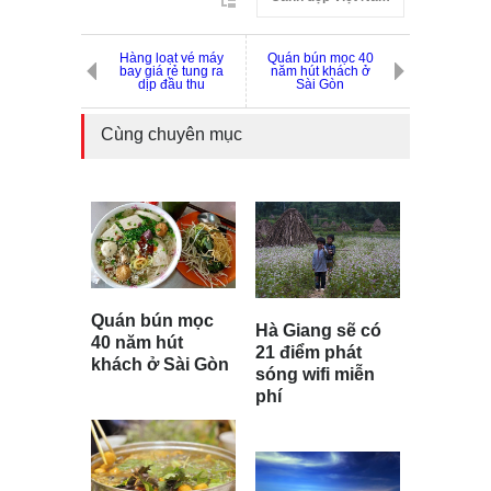
Hàng loạt vé máy
Quán bún mọc 40
bay giá rẻ tung ra
năm hút khách ở
dịp đầu thu
Sài Gòn
Cùng chuyên mục
Quán bún mọc
Hà Giang sẽ có
40 năm hút
21 điểm phát
khách ở Sài Gòn
sóng wifi miễn
phí