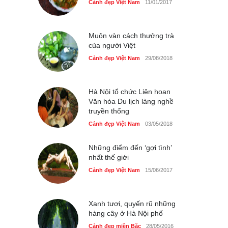
Bán đảo Sơn Trà sẽ là khu
Cảnh đẹp Việt Nam
11/01/2017
du lịch quốc gia
Cảnh đẹp Việt Nam
24/04/2020
Muôn vàn cách thưởng trà
của người Việt
Cảnh đẹp Việt Nam
29/08/2018
Hà Nội tổ chức Liên hoan
Văn hóa Du lịch làng nghề
truyền thống
Cảnh đẹp Việt Nam
03/05/2018
Những điểm đến ‘gợi tình’
nhất thế giới
Cảnh đẹp Việt Nam
15/06/2017
Xanh tươi, quyến rũ những
hàng cây ở Hà Nội phố
Cảnh đẹp miền Bắc
28/05/2016