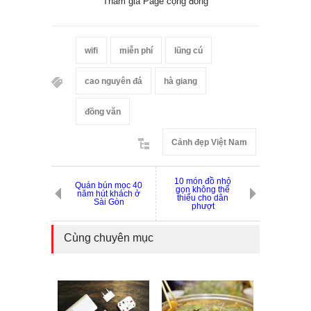
Tham gia Page cộng đồng
wifi
miễn phí
lũng cú
cao nguyên đá
hà giang
đồng văn
Cảnh đẹp Việt Nam
10 món đồ nhỏ
Quán bún mọc 40
gọn không thể
năm hút khách ở
thiếu cho dân
Sài Gòn
phượt
Cùng chuyên mục