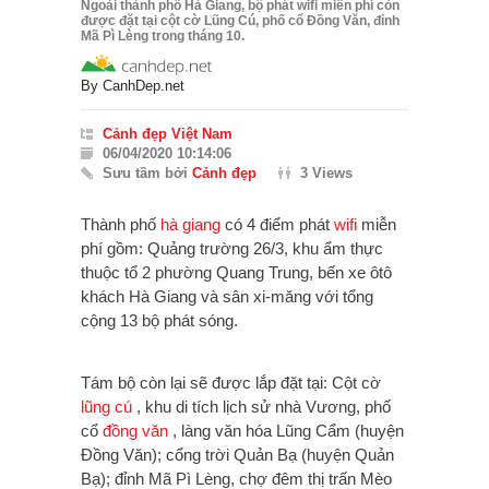
Ngoài thành phố Hà Giang, bộ phát wifi miễn phí còn
được đặt tại cột cờ Lũng Cú, phố cổ Đồng Văn, đỉnh
Mã Pì Lèng trong tháng 10.
By
CanhDep.net
Cảnh đẹp Việt Nam
06/04/2020 10:14:06
Sưu tầm bởi
Cảnh đẹp
3 Views
Thành phố
hà giang
có 4 điểm
phát
wifi
miễn
phí
gồm: Quảng trường 26/3, khu ẩm thực
thuộc tổ 2 phường Quang Trung, bến xe ôtô
khách Hà Giang và sân xi-măng với tổng
cộng 13 bộ phát sóng.
Tám bộ còn lại sẽ được lắp đặt tại: Cột cờ
lũng cú
, khu di tích lịch sử nhà Vương, phố
cổ
đồng văn
, làng văn hóa Lũng Cẩm (huyện
Đồng Văn); cổng trời Quản Bạ (huyện Quản
Bạ); đỉnh Mã Pì Lèng, chợ đêm thị trấn Mèo