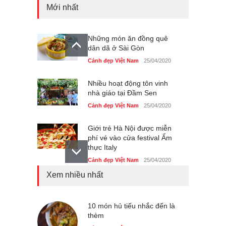
Mới nhất
Những món ăn đồng quê
dân dã ở Sài Gòn
Cảnh đẹp Việt Nam
25/04/2020
Nhiều hoạt động tôn vinh
nhà giáo tại Đầm Sen
Cảnh đẹp Việt Nam
25/04/2020
Giới trẻ Hà Nội được miễn
phí vé vào cửa festival Ẩm
thực Italy
Cảnh đẹp Việt Nam
25/04/2020
Xem nhiều nhất
Tam giác mạch khoe sắc
bên bờ hồ Hà Nội
Cảnh đẹp Việt Nam
10 món hủ tiếu nhắc đến là
25/04/2020
thèm