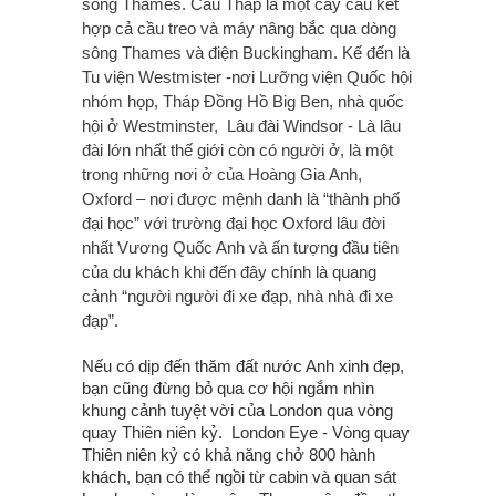
sông Thames. Cầu Tháp là một cây cầu kết
hợp cả cầu treo và máy nâng bắc qua dòng
sông Thames và điện Buckingham. Kế đến là
Tu viện Westmister -nơi Lưỡng viện Quốc hội
nhóm họp, Tháp Đồng Hồ Big Ben, nhà quốc
hội ở Westminster, Lâu đài Windsor - Là lâu
đài lớn nhất thế giới còn có người ở, là một
trong những nơi ở của Hoàng Gia Anh,
Oxford – nơi được mệnh danh là “thành phố
đại học” với trường đại học Oxford lâu đời
nhất Vương Quốc Anh và ấn tượng đầu tiên
của du khách khi đến đây chính là quang
cảnh “người người đi xe đạp, nhà nhà đi xe
đạp”.
Nếu có dịp đến thăm đất nước Anh xinh đẹp,
bạn cũng đừng bỏ qua cơ hội ngắm nhìn
khung cảnh tuyệt vời của London qua vòng
quay Thiên niên kỷ. London Eye - Vòng quay
Thiên niên kỷ có khả năng chở 800 hành
khách, bạn có thể ngồi từ cabin và quan sát