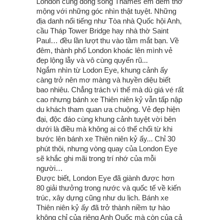
London cùng dòng sông Thames êm đềm thơ
mộng với những góc nhìn thật tuyệt. Những
địa danh nổi tiếng như Tòa nhà Quốc hội Anh,
cầu Tháp Tower Bridge hay nhà thờ Saint
Paul… đều lần lượt thu vào tầm mắt bạn. Về
đêm, thành phố London khoác lên mình vẻ
đẹp lộng lẫy và vô cùng quyến rũ...
Ngắm nhìn từ Lodon Eye, khung cảnh ấy
càng trở nên mơ màng và huyền diệu biết
bao nhiêu. Chẳng trách vì thế mà dù giá vé rất
cao nhưng bánh xe Thiên niên kỷ vẫn tấp nập
du khách tham quan ưa chuộng. Vẻ đẹp hiện
đại, độc đáo cùng khung cảnh tuyệt vời bên
dưới là điều mà không ai có thể chối từ khi
bước lên bánh xe Thiên niên kỷ ấy... Chỉ 30
phút thôi, nhưng vòng quay của London Eye
sẽ khắc ghi mãi trong trí nhớ của mỗi
người…
Được biết, London Eye đã giành được hơn
80 giải thưởng trong nước và quốc tế về kiến
trúc, xây dựng cũng như du lịch. Bánh xe
Thiên niên kỷ ấy đã trở thành niềm tự hào
không chỉ của riêng Anh Quốc mà còn của cả