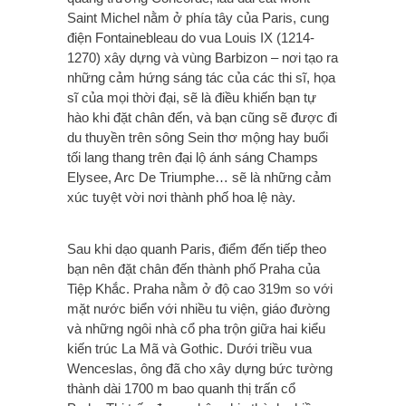
Saint Michel nằm ở phía tây của Paris, cung
điện Fontainebleau do vua Louis IX (1214-
1270) xây dựng và vùng Barbizon – nơi tạo ra
những cảm hứng sáng tác của các thi sĩ, họa
sĩ của mọi thời đại, sẽ là điều khiến bạn tự
hào khi đặt chân đến, và bạn cũng sẽ được đi
du thuyền trên sông Sein thơ mộng hay buổi
tối lang thang trên đại lộ ánh sáng Champs
Elysee, Arc De Triumphe… sẽ là những cảm
xúc tuyệt vời nơi thành phố hoa lệ này.
Sau khi dạo quanh Paris, điểm đến tiếp theo
bạn nên đặt chân đến thành phố Praha của
Tiệp Khắc. Praha nằm ở độ cao 319m so với
mặt nước biển với nhiều tu viện, giáo đường
và những ngôi nhà cổ pha trộn giữa hai kiểu
kiến trúc La Mã và Gothic. Dưới triều vua
Wenceslas, ông đã cho xây dựng bức tường
thành dài 1700 m bao quanh thị trấn cổ