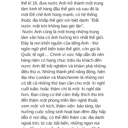
thế kỉ 18, đưa nước Anh trở thành một trung
tâm kinh tế hàng đầu thế giới và sau đó là
một Đế chế Anh hùng mạnh, có hệ thống
thuộc địa khắp thế giới với biệt danh: "Đất
nước mặt trời không bao giờ lặn".
Nước Anh cũng là một trong những trung
tâm văn hóa có ảnh hưởng lớn nhất thế giới.
Đây là nơi khởi nguồn của tiếng Anh - thứ
ngôn ngữ phổ biến toàn thế giới, còn gọi là
Quốc tế ngữ… Chính vì sức hấp dẫn đó nên
hàng năm có hạng chục triệu du khách đến
nươc Anh để trải nghiệm và khám phá những
điều thú vị. Những thành phố năng động, hiện
đại như London và Manchester là những nơi
có tất cả những thứ bạn cần cho một kì nghỉ
cuối tuần, hoặc thậm chí là một kì nghỉ dài
hơn. Bạn cũng có thể cảm thấy thích thú khi
đến thăm một phòng triển lãm nghệ thuật,
xem một vở kịch, thăm viện bảo tàng, tận
hưởng cuộc sống sinh hoạt ban đêm đầy hấp
dẫn ở nơi đây, có thể đến thăm các địa danh
ngoài trời, từ các bãi biển, những ngọn núi