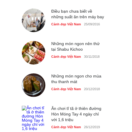
Cảnh đẹp Việt Nam
25/04/2020
Điều bạn chưa biết về
những suất ăn trên máy bay
Cảnh đẹp Việt Nam
25/09/2016
Những món ngon nên thử
tại Shabu Kichoo
Cảnh đẹp Việt Nam
30/11/2018
Những món ngon cho mùa
thu thanh mát
Cảnh đẹp Việt Nam
20/12/2018
Ăn chơi tĩ tã ở thiên đường
Hòn Móng Tay 4 ngày chỉ
với 1,6 triệu
Cảnh đẹp Việt Nam
26/12/2019