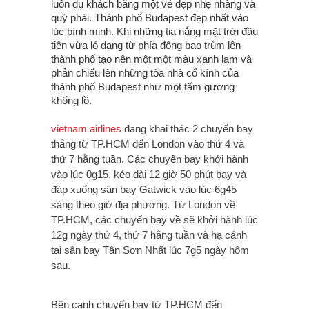
luôn du khách bằng một vẻ đẹp nhẹ nhàng và
quý phái. Thành phố Budapest đẹp nhất vào
lúc bình minh. Khi những tia nắng mặt trời đầu
tiên vừa ló dạng từ phía đông bao trùm lên
thành phố tạo nên một một màu xanh lam và
phản chiếu lên những tòa nhà cổ kính của
thành phố Budapest như một tấm gương
khổng lồ.
vietnam airlines
đang khai thác 2 chuyến bay
thẳng từ TP.HCM đến London vào thứ 4 và
thứ 7 hằng tuần. Các chuyến bay khởi hành
vào lúc 0g15, kéo dài 12 giờ 50 phút bay và
đáp xuống sân bay Gatwick vào lúc 6g45
sáng theo giờ địa phương. Từ London về
TP.HCM, các chuyến bay về sẽ khởi hành lúc
12g ngày thứ 4, thứ 7 hằng tuần và hạ cánh
tại sân bay Tân Sơn Nhất lúc 7g5 ngày hôm
sau.
Bên cạnh chuyến bay từ TP.HCM đến