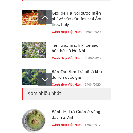
Giới trẻ Hà Nội được miễn
phí vé vào cửa festival Ẩm
thực Italy
Cảnh đẹp Việt Nam
25/04/2020
Tam giác mạch khoe sắc
bên bờ hồ Hà Nội
Cảnh đẹp Việt Nam
25/04/2020
Bán đảo Sơn Trà sẽ là khu
du lịch quốc gia
Cảnh đẹp Việt Nam
24/04/2020
Xem nhiều nhất
Những món ăn đồng quê
dân dã ở Sài Gòn
Cảnh đẹp Việt Nam
Bánh tét Trà Cuôn ở vùng
25/04/2020
đất Trà Vinh
Nhiều hoạt động tôn vinh
Cảnh đẹp Việt Nam
17/02/2017
nhà giáo tại Đầm Sen