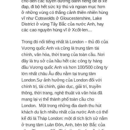
cho đến các tuyến đường dành riêng để đi xe
đạp, đi bộ hết sức kỳ thú và ngoạn mục hơn
ở những vùng có thắng cảnh thiên nhiên hùng
vĩ như Cotswolds ở Gloucestershire, Lake
District ở vùng Tây Bắc của nước Anh, hay
các cao nguyên hùng vĩ ở Xcốt-len…
Trong đó nổi tiếng nhất là London – thủ đô của
Vương quốc Anh và cũng là trung tâm tài
chính, văn hóa, thời trang của toàn cầu. Nơi
đây là trụ sở của hầu hết các công ty hàng
đầu Vương quốc Anh và hơn 100/500 công ty
lớn nhất châu Âu đều nằm tại trung tâm
London.Sự ảnh hưởng của London đối với
chính trị, tài chính, giáo dục, giải trí, truyền
thông, thời trang, nghệ thuật và văn hóa đã
mang lại vị thế thành phố toàn cầu cho
London. Một trong những địa danh thu hút
khách du lịch nhiều nhất của nước Anh có thể
kể đó là Tháp London: một di tích lịch sử nằm
ở trung tâm Luân Đôn, Anh, bên bờ Bắc của