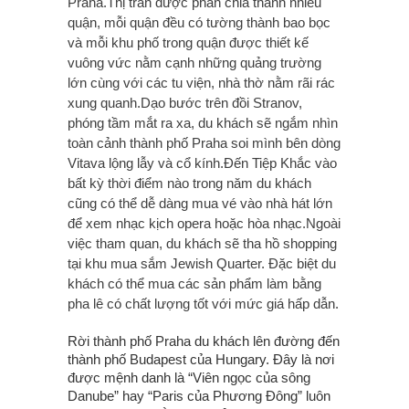
Praha.Thị trấn được phân chia thành nhiều
quận, mỗi quận đều có tường thành bao bọc
và mỗi khu phố trong quận được thiết kế
vuông vức nằm cạnh những quảng trường
lớn cùng với các tu viện, nhà thờ nằm rãi rác
xung quanh.Dạo bước trên đồi Stranov,
phóng tầm mắt ra xa, du khách sẽ ngắm nhìn
toàn cảnh thành phố Praha soi mình bên dòng
Vitava lộng lẫy và cổ kính.Đến Tiệp Khắc vào
bất kỳ thời điểm nào trong năm du khách
cũng có thể dễ dàng mua vé vào nhà hát lớn
để xem nhạc kịch opera hoặc hòa nhạc.Ngoài
việc tham quan, du khách sẽ tha hồ shopping
tại khu mua sắm Jewish Quarter. Đặc biệt du
khách có thể mua các sản phẩm làm bằng
pha lê có chất lượng tốt với mức giá hấp dẫn.
Rời thành phố Praha du khách lên đường đến
thành phố Budapest của Hungary. Đây là nơi
được mệnh danh là “Viên ngọc của sông
Danube” hay “Paris của Phương Đông” luôn