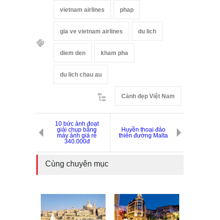
vietnam airlines
phap
gia ve vietnam airlines
du lich
diem den
kham pha
du lich chau au
Cảnh đẹp Việt Nam
10 bức ảnh đoạt
giải chụp bằng
Huyền thoại đảo
máy ảnh giá rẻ
thiên đường Malta
340.000đ
Cùng chuyên mục