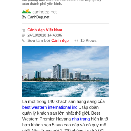
toàn thành phố yên bình.
By
CanhDep.net
Cảnh đẹp Việt Nam
24/10/2018 14:43:06
Sưu tầm bởi
Cảnh đẹp
15 Views
Là một trong 140 khách sạn hạng sang của
best western international inc
., tập đoàn
quản lý khách sạn lớn nhất thế giới, Best
Western Premier Havana
nha trang
hiện là tổ
hợp khách sạn 5 sao cao cấp và có quy mô
nhất Nha Trang với 1.200 phòng lưu trú (31