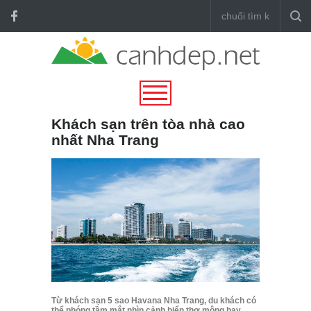
Khách sạn trên tòa nhà cao
nhất Nha Trang
Từ khách sạn 5 sao Havana Nha Trang, du khách có
thể phóng tầm mắt nhìn cảnh biển thơ mộng hay