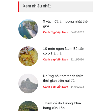
Xem nhiều nhất
Những món ăn đồng quê
dân dã ở Sài Gòn
Cảnh đẹp Việt Nam
9 vách đá ấn tượng nhất thế
25/04/2020
giới
Nhiều hoạt động tôn vinh
Cảnh đẹp Việt Nam
04/05/2017
nhà giáo tại Đầm Sen
Cảnh đẹp Việt Nam
25/04/2020
10 món ngon Nam Bộ sẵn
có ở Hà thành
Cảnh đẹp Việt Nam
21/11/2016
Những bài thơ thách thức
thời gian trên núi đá
Cảnh đẹp Việt Nam
14/04/2018
Thăm cố đô Luông Pha-
bang của Lào