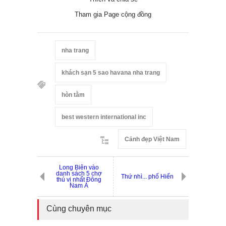
Tham gia Page cộng đồng
nha trang
khách sạn 5 sao havana nha trang
hòn tằm
best western international inc
Cảnh đẹp Việt Nam
Long Biên vào
danh sách 5 chợ
Thứ nhì... phố Hiến
thú vị nhất Đông
Nam Á
Cùng chuyên mục