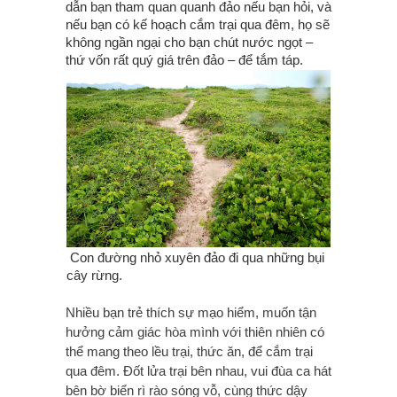
dẫn bạn tham quan quanh đảo nếu bạn hỏi, và
nếu bạn có kế hoạch cắm trại qua đêm, họ sẽ
không ngần ngại cho bạn chút nước ngọt –
thứ vốn rất quý giá trên đảo – để tắm táp.
Con đường nhỏ xuyên đảo đi qua những bụi
cây rừng.
Nhiều bạn trẻ thích sự mạo hiểm, muốn tận
hưởng cảm giác hòa mình với thiên nhiên có
thể mang theo lều trại, thức ăn, để cắm trại
qua đêm. Đốt lửa trại bên nhau, vui đùa ca hát
bên bờ biển rì rào sóng vỗ, cùng thức dậy