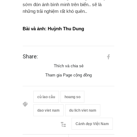
sớm đón ánh bình minh trên biển.. sẽ là
những trải nghiệm rất khó quên..
Bài và ảnh: Huỳnh Thu Dung
Share:
Thích và chia sẻ
Tham gia Page cộng đồng
cù lao câu
hoang so
dao viet nam
du lich viet nam
Cảnh đẹp Việt Nam