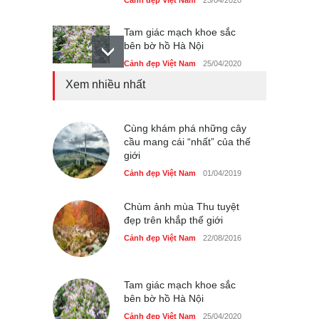
Cảnh đẹp Việt Nam
25/04/2020
Tam giác mạch khoe sắc
bên bờ hồ Hà Nội
Cảnh đẹp Việt Nam
25/04/2020
Xem nhiều nhất
Bán đảo Sơn Trà sẽ là khu
du lịch quốc gia
Cảnh đẹp Việt Nam
Cùng khám phá những cây
24/04/2020
cầu mang cái “nhất” của thế
giới
Những món ăn đồng quê
dân dã ở Sài Gòn
Cảnh đẹp Việt Nam
01/04/2019
Cảnh đẹp Việt Nam
25/04/2020
Chùm ảnh mùa Thu tuyệt
đẹp trên khắp thế giới
Cảnh đẹp Việt Nam
22/08/2016
Tam giác mạch khoe sắc
bên bờ hồ Hà Nội
Cảnh đẹp Việt Nam
25/04/2020