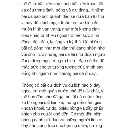
thể đi từ bãi biển này sang bãi biển khác, tất
cả đều trong lành, sóng vỗ dịu dàng.. Những
bãi đá bao bọc quanh đảo sẽ đưa bạn từ thú
vị này đến kinh ngạc khác bởi sự biến đổi
muôn hình vạn trạng, như một không gian
điêu khắc tự nhiên ngoài trời hết sức sinh
động, độc đáo, lạ lùng và kỳ thú. Có những
bãi đá trông như một đàn thú đang nhởn nhơ
vui chơi. Có những bãi đá lại như đoàn người
đang đứng ngồi trông ra biển.. Bạn có thể để
mặc sức cho trí tưởng tượng của mình bay
bổng khi ngắm nhìn những bãi đá ở đây.
Không có bất cứ dịch vụ du lịch nào ở đây
ngoại trừ một quán nước nhỏ để giải khát, vì
thế hòn đảo như đã gạt bỏ tất cả cuộc sống
xô bồ ngoài đất liền xa, mang đến cảm giác
khoan khoái, tự do, phiêu bồng và đầy phấn
khích cho người ghé đến. Có một đồn biên
phòng canh giữ đảo và những người lính ở
đây sẵn sàng trao cho bạn nụ cười, hướng