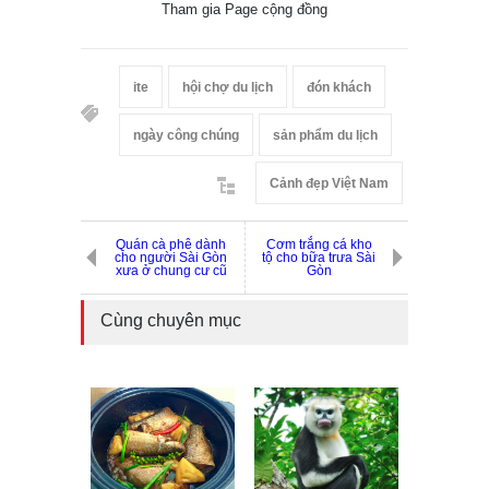
Tham gia Page cộng đồng
ite
hội chợ du lịch
đón khách
ngày công chúng
sản phẩm du lịch
Cảnh đẹp Việt Nam
Quán cà phê dành
Cơm trắng cá kho
cho người Sài Gòn
tộ cho bữa trưa Sài
xưa ở chung cư cũ
Gòn
Cùng chuyên mục