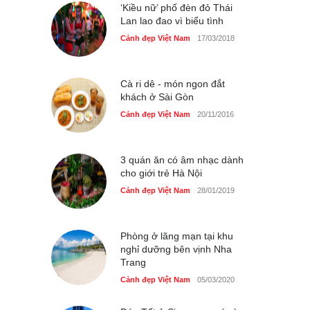
Cảnh đẹp Việt Nam
‘Kiều nữ’ phố đèn đỏ Thái
24/04/2020
Lan lao đao vì biểu tình
Những món ăn đồng quê
Cảnh đẹp Việt Nam
17/03/2018
dân dã ở Sài Gòn
Cảnh đẹp Việt Nam
25/04/2020
Cà ri dê - món ngon đắt
khách ở Sài Gòn
Cảnh đẹp Việt Nam
20/11/2016
3 quán ăn có âm nhạc dành
cho giới trẻ Hà Nội
Cảnh đẹp Việt Nam
28/01/2019
Phòng ở lãng mạn tại khu
nghỉ dưỡng bên vịnh Nha
Trang
Cảnh đẹp Việt Nam
05/03/2020