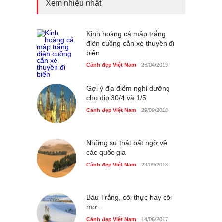
Xem nhiều nhất
Bán đảo Sơn Trà sẽ là khu
du lịch quốc gia
Cảnh đẹp Việt Nam
Kinh hoàng cá mập trắng
24/04/2020
điên cuồng cắn xé thuyền đi
biển
Những món ăn đồng quê
dân dã ở Sài Gòn
Cảnh đẹp Việt Nam
26/04/2019
Cảnh đẹp Việt Nam
25/04/2020
Gợi ý địa điểm nghỉ dưỡng
cho dịp 30/4 và 1/5
Cảnh đẹp Việt Nam
29/09/2018
Những sự thật bất ngờ về
các quốc gia
Cảnh đẹp Việt Nam
29/09/2018
Bàu Trắng, cõi thực hay cõi
mơ…
Cảnh đẹp Việt Nam
14/06/2017