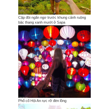
Cặp đôi ngẩn ngơ trước khung cảnh ruộng
bậc thang xanh mướt ở Sapa
Phố cổ Hội An rực rỡ đèn lồng