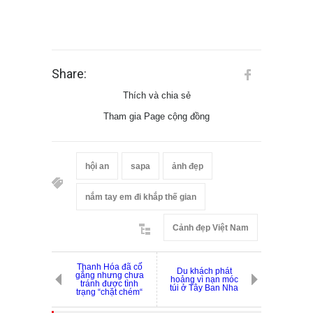
Share:
Thích và chia sẻ
Tham gia Page cộng đồng
hội an
sapa
ảnh đẹp
nắm tay em đi khắp thế gian
Cảnh đẹp Việt Nam
Thanh Hóa đã cố
Du khách phát
gắng nhưng chưa
hoảng vì nạn móc
tránh được tình
túi ở Tây Ban Nha
trạng “chặt chém“