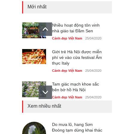
Mới nhất
Nhiều hoạt động tôn vinh
nhà giáo tại Đầm Sen
Cảnh đẹp Việt Nam
25/04/2020
Giới trẻ Hà Nội được miễn
phí vé vào cửa festival Ẩm
thực Italy
Cảnh đẹp Việt Nam
25/04/2020
Tam giác mạch khoe sắc
bên bờ hồ Hà Nội
Cảnh đẹp Việt Nam
25/04/2020
Xem nhiều nhất
Bán đảo Sơn Trà sẽ là khu
du lịch quốc gia
Cảnh đẹp Việt Nam
Do mưa lũ, hang Sơn
24/04/2020
Đoòng tạm dừng khai thác