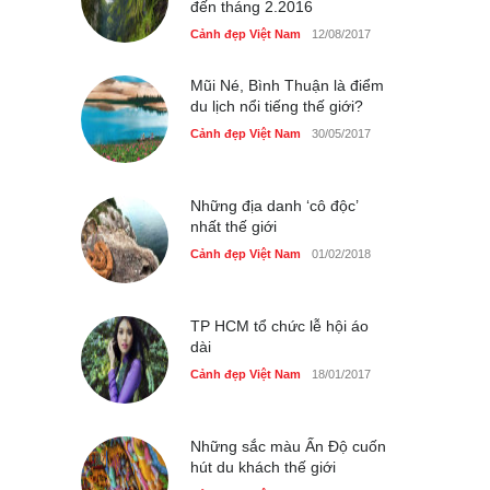
đến tháng 2.2016
Những món ăn đồng quê
dân dã ở Sài Gòn
Cảnh đẹp Việt Nam
12/08/2017
Cảnh đẹp Việt Nam
25/04/2020
Mũi Né, Bình Thuận là điểm
du lịch nổi tiếng thế giới?
Cảnh đẹp Việt Nam
30/05/2017
Những địa danh ‘cô độc’
nhất thế giới
Cảnh đẹp Việt Nam
01/02/2018
TP HCM tổ chức lễ hội áo
dài
Cảnh đẹp Việt Nam
18/01/2017
Những sắc màu Ấn Độ cuốn
hút du khách thế giới