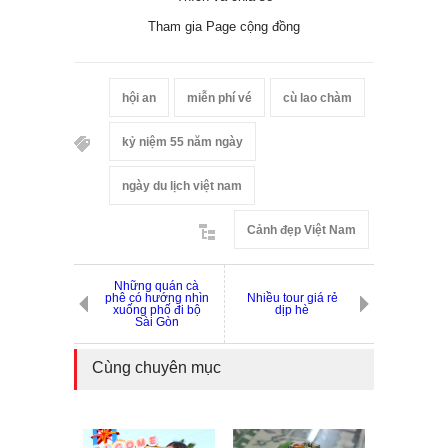
Tham gia Page cộng đồng
hội an
miễn phí vé
cù lao chàm
kỷ niệm 55 năm ngày
ngày du lịch việt nam
Cảnh đẹp Việt Nam
Những quán cà
phê có hướng nhìn
Nhiều tour giá rẻ
xuống phố đi bộ
dịp hè
Sài Gòn
Cùng chuyên mục