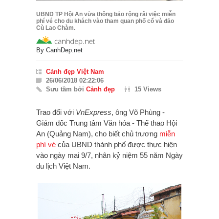
UBND TP Hội An vừa thông báo rộng rãi việc miễn
phí vé cho du khách vào tham quan phố cổ và đảo
Cù Lao Chàm.
By
CanhDep.net
Cảnh đẹp Việt Nam
26/06/2018 02:22:06
Sưu tầm bởi
Cảnh đẹp
15 Views
Trao đổi với
VnExpress
, ông Võ Phùng -
Giám đốc Trung tâm Văn hóa - Thể thao Hội
An (Quảng Nam), cho biết chủ trương
miễn
phí vé
của UBND thành phố được thực hiện
vào ngày mai 9/7, nhân kỷ niệm 55 năm
Ngày
du lịch Việt Nam.