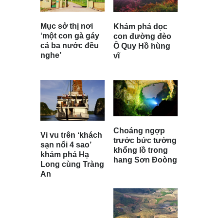
Mục sở thị nơi
Khám phá dọc
‘một con gà gáy
con đường đèo
cả ba nước đều
Ô Quy Hồ hùng
nghe’
vĩ
Choáng ngợp
Vi vu trên ‘khách
trước bức tường
sạn nổi 4 sao’
khổng lồ trong
khám phá Hạ
hang Sơn Đoòng
Long cùng Tràng
An