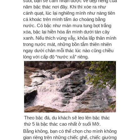
suối, bạn sẽ cảm nhận được vẻ đẹp riêng của
năm bậc thác nơi đây. Khi thì xòe ra như
cánh quạt, lúc lại nghiêng mình như nàng tiên
cá khoác trên mình tấm áo choàng bằng
nước. Có bậc như màn mưa tung bọt trắng
xóa, bậc lại hiền hòa ẩn mình dưới tán cây
xanh. Nếu thích vùng vẫy, khỏa lấp thân mình
trong nước mát, những bồn tắm thiên nhiên
ngay dưới chân mỗi thác lúc nào cũng chiều
lòng với cấp độ “nước xả” riêng.
Theo bậc đá, du khách sẽ leo lên bậc thác
thứ 5 là bậc thác cao nhất ở suối Mỡ.
Bằng không, bạn có thể chọn cho mình không
gian riêng trên những chiếc ghế, chiếc giường