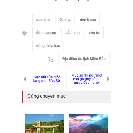
suối mỡ
đền hạ
đền trung
đền thượng
bắc ninh
yên tử
dòng thác bạc
Địa điểm du lịch Miền Bắc
Mục sở thị nơi ‘một
Sức hút của một
con gà gáy cả ba
làng quê Bắc Bộ
nước đều nghe’
Cùng chuyên mục