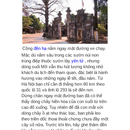
Cồng
đền hạ
nằm ngay mặt đường xe chạy.
Mặc dù nằm sâu trong các sườn núi non
trùng điệp thuộc sườn tây
yên tử
, nhưng
dòng suối Mỡ vẫn thu hút lượng không nhỏ
khách du lịch đến tham quan, đặc biệt là hành
hương vào những ngày lễ tết, đầu năm. Từ
Hà Nội bạn chỉ cần đi thẳng hơn 80 km theo
quốc lộ 31 và tỉnh lộ 293 là sẽ đến nơi.
Dừng chân ngay mặt đường bạn đã có thể
thấy dòng chảy hiền hòa của con suối từ trên
cao đổ xuống. Tuy nhiên để đã con mắt với
dòng chảy ồ ạt như thác bạc, bạn phải leo
theo triền dốc thoai thoải chừng chưa đầy một
cây số nữa. Trước khi lên, hãy ghé thăm đền