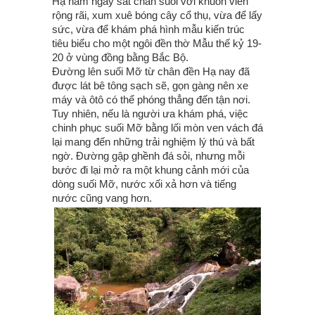
Hạ nằm ngay sát chân suối với khuôn viên
rộng rãi, xum xuê bóng cây cổ thụ, vừa để lấy
sức, vừa để khám phá hình mẫu kiến trúc
tiêu biểu cho một ngôi đền thờ Mẫu thế kỷ 19-
20 ở vùng đồng bằng Bắc Bộ.
Đường lên suối Mỡ từ chân đền Hạ nay đã
được lát bê tông sạch sẽ, gọn gàng nên xe
máy và ôtô có thể phóng thẳng đến tận nơi.
Tuy nhiên, nếu là người ưa khám phá, việc
chinh phục suối Mỡ bằng lối mòn ven vách đá
lại mang đến những trải nghiệm lý thú và bất
ngờ. Đường gập ghềnh đá sỏi, nhưng mỗi
bước đi lại mở ra một khung cảnh mới của
dòng suối Mỡ, nước xối xả hơn và tiếng
nước cũng vang hơn.