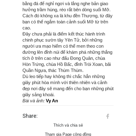
bằng đá để nghỉ ngơi và lắng nghe bản giao
hưởng trầm hùng, réo rắt bên dòng suối Mỡ.
Cách đó không xa là khu đền Thượng, từ đây
bạn có thể ngắm toàn cảnh suối Mỡ từ trên
cao.
Đây chưa phải là điểm kết thúc hành trình
chinh phục sườn tây Yên Tử, bởi những
người ưa mạo hiểm có thể men theo con
đường lên đỉnh núi để khám phá những thắng
tích ở trên cao như đấu Đong Quân, chùa
Hòn Trứng, chùa Hồ Bấc, đỉnh Tròi Xoan, bãi
Quần Ngựa, thác Thùm Thùm.
Dù leo tiếp hay không thì chắc hẳn những
giây phút hòa mình với thiên nhiên và cảnh
đẹp nơi đây sẽ mang đến cho bạn những phút
giây sảng khoái.
Bài và ảnh:
Vy An
Share:
Thích và chia sẻ
Tham gia Page cộng đồng