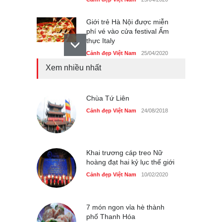
Giới trẻ Hà Nội được miễn
phí vé vào cửa festival Ẩm
thực Italy
Cảnh đẹp Việt Nam
25/04/2020
Xem nhiều nhất
Tam giác mạch khoe sắc
bên bờ hồ Hà Nội
Cảnh đẹp Việt Nam
Chùa Tứ Liên
25/04/2020
Cảnh đẹp Việt Nam
24/08/2018
Bán đảo Sơn Trà sẽ là khu
du lịch quốc gia
Cảnh đẹp Việt Nam
24/04/2020
Khai trương cáp treo Nữ
hoàng đạt hai kỷ lục thế giới
Cảnh đẹp Việt Nam
10/02/2020
7 món ngon vỉa hè thành
phố Thanh Hóa