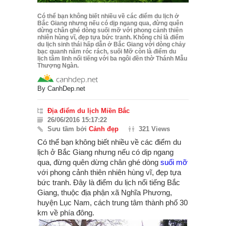
Có thể bạn không biết nhiều về các điểm du lịch ở
Bắc Giang nhưng nếu có dịp ngang qua, đừng quên
dừng chân ghé dòng suối mỡ với phong cảnh thiên
nhiên hùng vĩ, đẹp tựa bức tranh. Không chỉ là điểm
du lịch sinh thái hấp dẫn ở Bắc Giang với dòng chảy
bạc quanh năm róc rách, suối Mỡ còn là điểm du
lịch tâm linh nổi tiếng với ba ngôi đền thờ Thánh Mẫu
Thượng Ngàn.
By
CanhDep.net
Địa điểm du lịch Miền Bắc
26/06/2016 15:17:22
Sưu tầm bởi
Cảnh đẹp
321 Views
Có thể bạn không biết nhiều về các điểm du
lịch ở Bắc Giang nhưng nếu có dịp ngang
qua, đừng quên dừng chân ghé dòng
suối mỡ
với phong cảnh thiên nhiên hùng vĩ, đẹp tựa
bức tranh. Đây là điểm du lịch nổi tiếng Bắc
Giang, thuộc địa phận xã Nghĩa Phương,
huyện Lục Nam, cách trung tâm thành phố 30
km về phía đông.