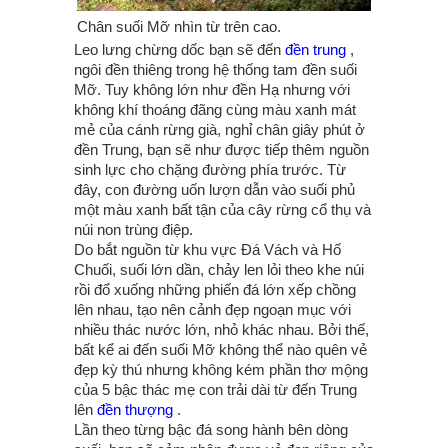
Chân suối Mỡ nhìn từ trên cao.
Leo lưng chừng dốc bạn sẽ đến
đền trung
,
ngôi đền thiêng trong hệ thống tam đền suối
Mỡ. Tuy không lớn như đền Hạ nhưng với
không khí thoáng đãng cùng màu xanh mát
mẻ của cánh rừng già, nghỉ chân giây phút ở
đền Trung, bạn sẽ như được tiếp thêm nguồn
sinh lực cho chặng đường phía trước. Từ
đây, con đường uốn lượn dẫn vào suối phủ
một màu xanh bất tận của cây rừng cổ thụ và
núi non trùng điệp.
Do bắt nguồn từ khu vực Đá Vách và Hố
Chuối, suối lớn dần, chảy len lỏi theo khe núi
rồi đổ xuống những phiến đá lớn xếp chồng
lên nhau, tạo nên cảnh đẹp ngoạn mục với
nhiều thác nước lớn, nhỏ khác nhau. Bởi thế,
bất kể ai đến suối Mỡ không thể nào quên vẻ
đẹp kỳ thú nhưng không kém phần thơ mộng
của 5 bậc thác mẹ con trải dài từ đến Trung
lên
đền thượng
.
Lần theo từng bậc đá song hành bên dòng