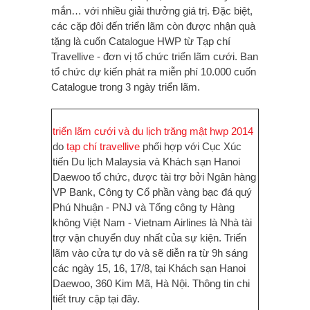
mắn… với nhiều giải thưởng giá trị. Đặc biệt,
các cặp đôi đến triển lãm còn được nhận quà
tặng là cuốn Catalogue HWP từ Tạp chí
Travellive - đơn vị tổ chức triển lãm cưới. Ban
tổ chức dự kiến phát ra miễn phí 10.000 cuốn
Catalogue trong 3 ngày triển lãm.
triển lãm cưới và du lịch trăng mật hwp 2014
do
tạp chí travellive
phối hợp với Cục Xúc
tiến Du lịch Malaysia và Khách sạn Hanoi
Daewoo tổ chức, được tài trợ bởi Ngân hàng
VP Bank, Công ty Cổ phần vàng bạc đá quý
Phú Nhuận - PNJ và Tổng công ty Hàng
không Việt Nam - Vietnam Airlines là Nhà tài
trợ vận chuyển duy nhất của sự kiện. Triển
lãm vào cửa tự do và sẽ diễn ra từ 9h sáng
các ngày 15, 16, 17/8, tại Khách sạn Hanoi
Daewoo, 360 Kim Mã, Hà Nội.
Thông tin chi
tiết truy cập tại đây.