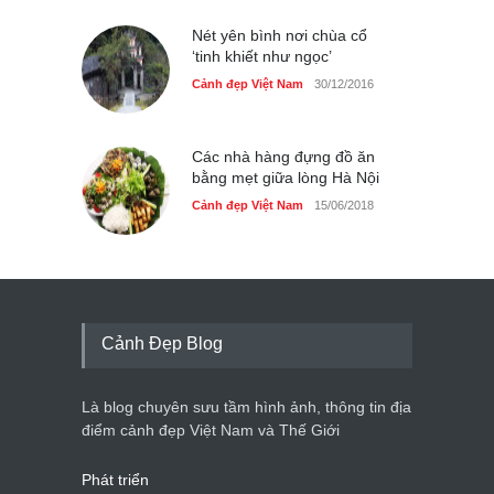
Nét yên bình nơi chùa cổ
‘tinh khiết như ngọc’
Cảnh đẹp Việt Nam
30/12/2016
Các nhà hàng đựng đồ ăn
bằng mẹt giữa lòng Hà Nội
Cảnh đẹp Việt Nam
15/06/2018
Cảnh Đẹp Blog
Là blog chuyên sưu tầm hình ảnh, thông tin địa
điểm cảnh đẹp Việt Nam và Thế Giới
Phát triển