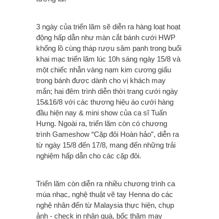
3 ngày của triển lãm sẽ diễn ra hàng loạt hoạt
động hấp dẫn như màn cắt bánh cưới HWP
khổng lồ cùng tháp rượu sâm panh trong buổi
khai mạc triển lãm lúc 10h sáng ngày 15/8 và
một chiếc nhẫn vàng nạm kim cương giấu
trong bánh được dành cho vị khách may
mắn; hai đêm trình diễn thời trang cưới ngày
15&16/8 với các thương hiệu áo cưới hàng
đầu hiện nay & mini show của ca sĩ Tuấn
Hưng. Ngoài ra, triển lãm còn có chương
trình Gameshow “Cặp đôi Hoàn hảo”, diễn ra
từ ngày 15/8 đến 17/8, mang đến những trải
nghiệm hấp dẫn cho các cặp đôi.
Triển lãm còn diễn ra nhiều chương trình ca
múa nhạc, nghệ thuật vẽ tay Henna do các
nghệ nhân đến từ Malaysia thực hiện, chụp
ảnh - check in nhận quà, bốc thăm may