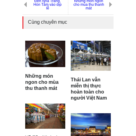
Đến Nha Trang,
Những món ngon
Hòn Tằm vào dịp
cho mùa thu thanh
lễ
mát
Cùng chuyên mục
Những món
Thái Lan vẫn
ngon cho mùa
miễn thị thực
thu thanh mát
hoàn toàn cho
người Việt Nam