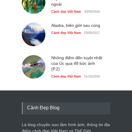
ngoài
Cảnh đẹp Việt Nam
30/05/2016
Alaska, biên giới sau cùng
Cảnh đẹp Việt Nam
23/05/2017
Những điểm đến tuyệt nhất
của Úc qua 48 bức ảnh
(P.2)
Cảnh đẹp Việt Nam
31/10/2016
Cảnh Đẹp Blog
Là blog chuyên sưu tầm hình ảnh, thông tin địa
điểm cảnh đẹp Việt Nam và Thế Giới