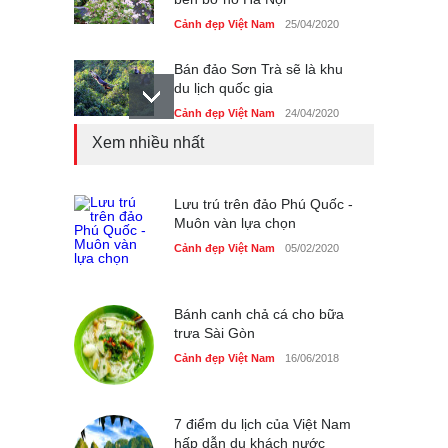
Cảnh đẹp Việt Nam
25/04/2020
Bán đảo Sơn Trà sẽ là khu
du lịch quốc gia
Cảnh đẹp Việt Nam
24/04/2020
Xem nhiều nhất
Những món ăn đồng quê
dân dã ở Sài Gòn
Cảnh đẹp Việt Nam
Lưu trú trên đảo Phú Quốc -
25/04/2020
Muôn vàn lựa chọn
Nhiều hoạt động tôn vinh
Cảnh đẹp Việt Nam
05/02/2020
nhà giáo tại Đầm Sen
Cảnh đẹp Việt Nam
25/04/2020
Bánh canh chả cá cho bữa
trưa Sài Gòn
Cảnh đẹp Việt Nam
16/06/2018
7 điểm du lịch của Việt Nam
hấp dẫn du khách nước