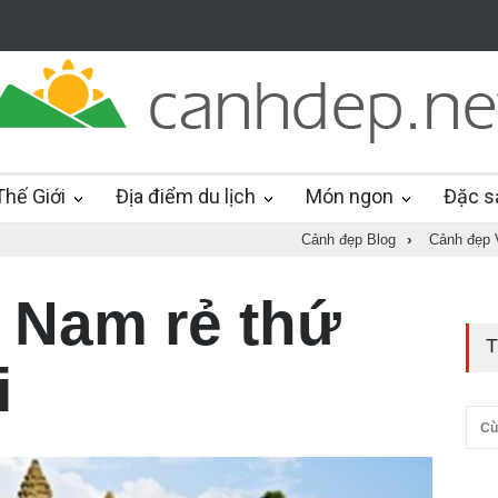
hế Giới
Địa điểm du lịch
Món ngon
Đặc s
Cảnh đẹp Blog
›
Cảnh đẹp 
t Nam rẻ thứ
T
i
Cù