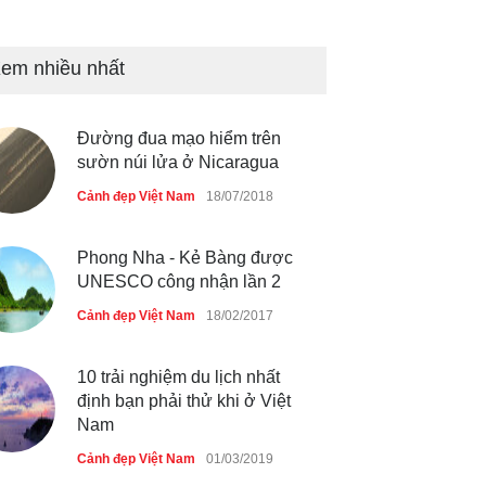
Bán đảo Sơn Trà sẽ là khu
du lịch quốc gia
em nhiều nhất
Cảnh đẹp Việt Nam
24/04/2020
Đường đua mạo hiểm trên
Những món ăn đồng quê dân
sườn núi lửa ở Nicaragua
dã ở Sài Gòn
Cảnh đẹp Việt Nam
18/07/2018
Cảnh đẹp Việt Nam
25/04/2020
Phong Nha - Kẻ Bàng được
UNESCO công nhận lần 2
Cảnh đẹp Việt Nam
18/02/2017
10 trải nghiệm du lịch nhất
định bạn phải thử khi ở Việt
Nam
Cảnh đẹp Việt Nam
01/03/2019