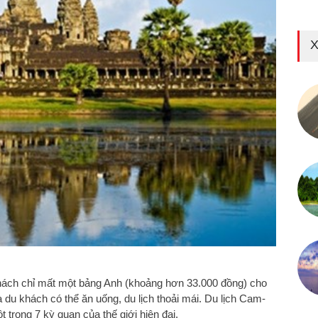
X
ách chỉ mất một bảng Anh (khoảng hơn 33.000 đồng) cho
du khách có thể ăn uống, du lịch thoải mái. Du lịch Cam-
trong 7 kỳ quan của thế giới hiện đại.