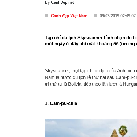
By
CanhDep.net
Cảnh đẹp Việt Nam
09/03/2019 02:49:07
Tạp chí du lịch Skyscanner bình chọn du lị
một ngày ở đây chỉ mất khoảng 5£ (tương
Skyscanner, một tạp chí du lịch của Anh bình c
Nam là nước du lịch rẻ thứ hai sau Cam-pu-chi
trí thứ tư là Bolivia, tiếp theo lần lượt là Hun
1. Cam-pu-chia