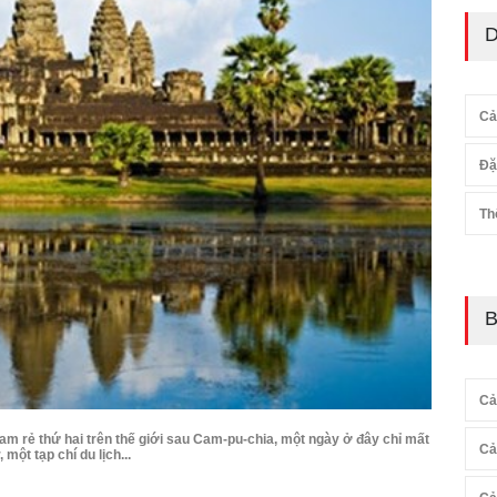
D
Cả
Đặ
Th
B
Cả
Nam rẻ thứ hai trên thế giới sau Cam-pu-chia, một ngày ở đây chỉ mất
Cả
ột tạp chí du lịch...