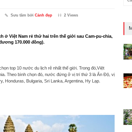
Cả
Sưu tầm bởi
Cảnh đẹp
2 Views
M
ch ở Việt Nam rẻ thứ hai trên thế giới sau Cam-pu-chia,
 đương 170.000 đồng).
họn top 10 nước du lịch rẻ nhất thế giới. Trong đó,Việt
a. Theo bình chọn đó, nước đứng ở vị trí thứ 3 là Ấn Độ, vị
gary, Honduras, Bulgaria, Sri Lanka, Argentina, Hy Lạp.