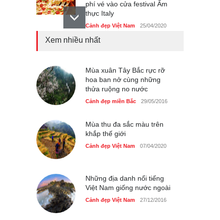
phí vé vào cửa festival Ẩm
thực Italy
Cảnh đẹp Việt Nam
25/04/2020
Xem nhiều nhất
Tam giác mạch khoe sắc
bên bờ hồ Hà Nội
Cảnh đẹp Việt Nam
Mùa xuân Tây Bắc rực rỡ
25/04/2020
hoa ban nở cùng những
thửa ruộng no nước
Bán đảo Sơn Trà sẽ là khu
du lịch quốc gia
Cảnh đẹp miền Bắc
29/05/2016
Cảnh đẹp Việt Nam
24/04/2020
Mùa thu đa sắc màu trên
khắp thế giới
Chợ đêm Phú Quốc có nhà
vệ sinh miễn phí
Cảnh đẹp Việt Nam
07/04/2020
Cảnh đẹp Việt Nam
24/04/2020
Những địa danh nổi tiếng
40 xe ôtô du lịch tự lái đầu
Việt Nam giống nước ngoài
tiên qua cửa khẩu Móng Cái
Cảnh đẹp Việt Nam
27/12/2016
Cảnh đẹp Việt Nam
24/04/2020