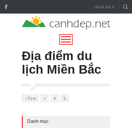
Địa điểm du
lịch Miền Bắc
‹ First
<
4
5
Danh mục