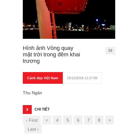
Hình ảnh Vòng quay
16
mặt trời trong đêm khai
trương
Cảnh đẹp Việt Nam
15/12/2018 12:17:06
Thu Ngân
CHI TIẾT
‹ First
<
4
5
6
7
8
>
Last ›