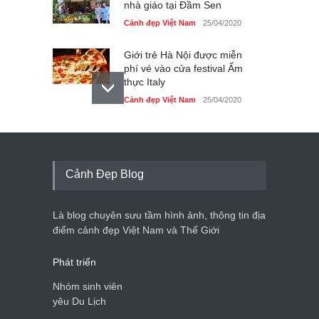
nhà giáo tại Đầm Sen
Cảnh đẹp Việt Nam
25/04/2020
Giới trẻ Hà Nội được miễn
phí vé vào cửa festival Ẩm
thực Italy
Cảnh đẹp Việt Nam
25/04/2020
Tam giác mạch khoe sắc
bên bờ hồ Hà Nội
Cảnh đẹp Việt Nam
25/04/2020
Cảnh Đẹp Blog
Bán đảo Sơn Trà sẽ là khu
du lịch quốc gia
Là blog chuyên sưu tầm hình ảnh, thông tin địa
Cảnh đẹp Việt Nam
24/04/2020
điểm cảnh đẹp Việt Nam và Thế Giới
Phát triển
Nhóm sinh viên
yêu Du Lịch