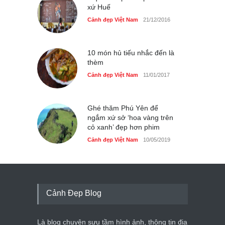
xứ Huế
Cảnh đẹp Việt Nam
21/12/2016
10 món hủ tiếu nhắc đến là
thèm
Cảnh đẹp Việt Nam
11/01/2017
Ghé thăm Phú Yên để
ngắm xứ sở ‘hoa vàng trên
cỏ xanh’ đẹp hơn phim
Cảnh đẹp Việt Nam
10/05/2019
Cảnh Đẹp Blog
Là blog chuyên sưu tầm hình ảnh, thông tin địa