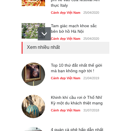
thực Italy
Cảnh đẹp Việt Nam
25/04/2020
Tam giác mạch khoe sắc
bên bờ hồ Hà Nội
Cảnh đẹp Việt Nam
25/04/2020
Xem nhiều nhất
Bán đảo Sơn Trà sẽ là khu
du lịch quốc gia
Cảnh đẹp Việt Nam
Top 10 thứ đắt nhất thế giới
24/04/2020
mà bạn không ngờ tới !
Những món ăn đồng quê
Cảnh đẹp Việt Nam
21/04/2019
dân dã ở Sài Gòn
Cảnh đẹp Việt Nam
25/04/2020
Khinh khí cầu rơi ở Thổ Nhĩ
Kỳ một du khách thiệt mạng
Cảnh đẹp Việt Nam
31/07/2018
4 quán cà phê hấp dẫn nhất