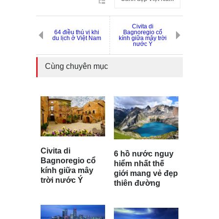
Civita di
64 điều thú vị khi
Bagnoregio cổ
du lịch ở Việt Nam
kính giữa mây trời
nước Ý
Cùng chuyên mục
Civita di
6 hồ nước nguy
Bagnoregio cổ
hiểm nhất thế
kính giữa mây
giới mang vẻ đẹp
trời nước Ý
thiên đường