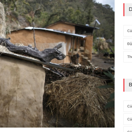
D
Cả
Đặ
Th
B
Cả
Cả