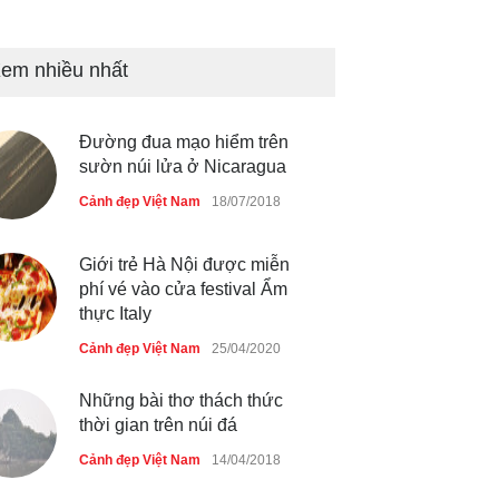
Bán đảo Sơn Trà sẽ là khu
du lịch quốc gia
em nhiều nhất
Cảnh đẹp Việt Nam
24/04/2020
Đường đua mạo hiểm trên
Những món ăn đồng quê dân
sườn núi lửa ở Nicaragua
dã ở Sài Gòn
Cảnh đẹp Việt Nam
18/07/2018
Cảnh đẹp Việt Nam
25/04/2020
Giới trẻ Hà Nội được miễn
phí vé vào cửa festival Ẩm
thực Italy
Cảnh đẹp Việt Nam
25/04/2020
Những bài thơ thách thức
thời gian trên núi đá
Cảnh đẹp Việt Nam
14/04/2018