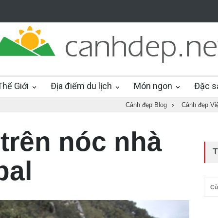
hế Giới
Địa điểm du lịch
Món ngon
Đặc s
Cảnh đẹp Blog
›
Cảnh đẹp Vi
trên nóc nhà
T
pal
Cù