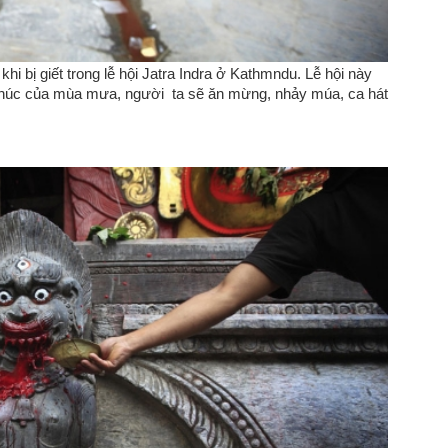
khi bị giết trong lễ hội Jatra Indra ở Kathmndu. Lễ hội này
thúc của mùa mưa, người ta sẽ ăn mừng, nhảy múa, ca hát