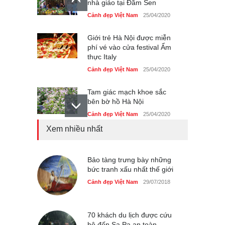
nhà giáo tại Đầm Sen
Cảnh đẹp Việt Nam
25/04/2020
Giới trẻ Hà Nội được miễn
phí vé vào cửa festival Ẩm
thực Italy
Cảnh đẹp Việt Nam
25/04/2020
Tam giác mạch khoe sắc
bên bờ hồ Hà Nội
Cảnh đẹp Việt Nam
25/04/2020
Xem nhiều nhất
Bán đảo Sơn Trà sẽ là khu
du lịch quốc gia
Cảnh đẹp Việt Nam
Bảo tàng trưng bày những
24/04/2020
bức tranh xấu nhất thế giới
Những món ăn đồng quê
Cảnh đẹp Việt Nam
29/07/2018
dân dã ở Sài Gòn
Cảnh đẹp Việt Nam
25/04/2020
70 khách du lịch được cứu
hộ đến Sa Pa an toàn