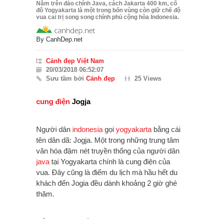
Nằm trên đảo chính Java, cách Jakarta 400 km, cố
đô Yogyakarta là một trong bốn vùng còn giữ chế độ
vua cai trị song song chính phủ cộng hòa Indonesia.
By
CanhDep.net
Cảnh đẹp Việt Nam
20/03/2018 06:52:07
Sưu tầm bởi
Cảnh đẹp
25 Views
cung điện
Jogja
Người dân
indonesia
gọi
yogyakarta
bằng cái
tên dân dã: Jogja. Một trong những trung tâm
văn hóa đậm nét truyền thống của người dân
java
tại Yogyakarta chính là cung điện của
vua. Đây cũng là điểm du lịch mà hầu hết du
khách đến Jogia đều dành khoảng 2 giờ ghé
thăm.