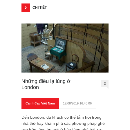
CHI TIẾT
Những điều lạ lùng ở
2
London
Cảnh đẹp Việt Nam
17/08/2019 16:43:06
Đến London, du khách có thể tắm hơi trong
nhà thờ hay khám phá các phương pháp ghê
rợn trên tầng áp mái ở bảo tàng nhà hát xưa.