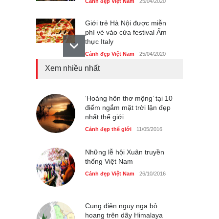
Cảnh đẹp Việt Nam
25/04/2020
Giới trẻ Hà Nội được miễn
phí vé vào cửa festival Ẩm
thực Italy
Cảnh đẹp Việt Nam
25/04/2020
Xem nhiều nhất
Tam giác mạch khoe sắc
bên bờ hồ Hà Nội
Cảnh đẹp Việt Nam
‘Hoàng hôn thơ mộng’ tại 10
25/04/2020
điểm ngắm mặt trời lặn đẹp
nhất thế giới
Bán đảo Sơn Trà sẽ là khu
du lịch quốc gia
Cảnh đẹp thế giới
11/05/2016
Cảnh đẹp Việt Nam
24/04/2020
Những lễ hội Xuân truyền
thống Việt Nam
Cảnh đẹp Việt Nam
26/10/2016
Cung điện nguy nga bỏ
hoang trên dãy Himalaya