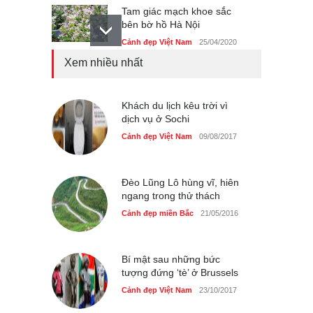
Tam giác mạch khoe sắc
bên bờ hồ Hà Nội
Cảnh đẹp Việt Nam
25/04/2020
Xem nhiều nhất
Bán đảo Sơn Trà sẽ là khu
du lịch quốc gia
Cảnh đẹp Việt Nam
Khách du lịch kêu trời vì
24/04/2020
dịch vụ ở Sochi
Những món ăn đồng quê
Cảnh đẹp Việt Nam
09/08/2017
dân dã ở Sài Gòn
Cảnh đẹp Việt Nam
25/04/2020
Đèo Lũng Lô hùng vĩ, hiên
ngang trong thử thách
Cảnh đẹp miền Bắc
21/05/2016
Bí mật sau những bức
tượng đứng ‘tè’ ở Brussels
Cảnh đẹp Việt Nam
23/10/2017