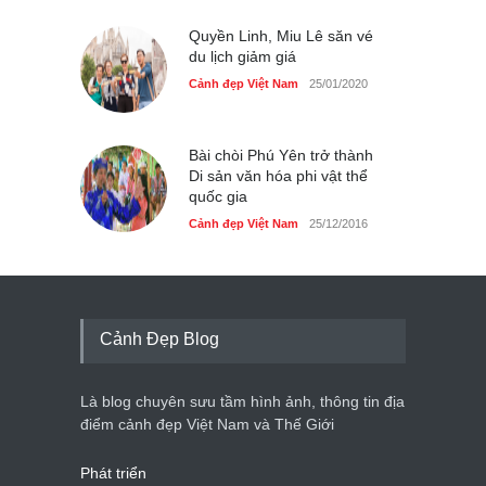
Quyền Linh, Miu Lê săn vé
du lịch giảm giá
Cảnh đẹp Việt Nam
25/01/2020
Bài chòi Phú Yên trở thành
Di sản văn hóa phi vật thể
quốc gia
Cảnh đẹp Việt Nam
25/12/2016
Cảnh Đẹp Blog
Là blog chuyên sưu tầm hình ảnh, thông tin địa
điểm cảnh đẹp Việt Nam và Thế Giới
Phát triển