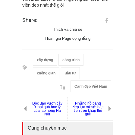
viện đẹp nhất thế giới
Share:
Thích và chia sẻ
Tham gia Page cộng đồng
xây dựng
công trình
không gian
đầu tư
Cảnh đẹp Việt Nam
Độc đáo vườn cây
Những hồ băng
9 loại quả bạc tỷ
đẹp tựa xứ sở thần
của lão nông Hà
tiên trên khắp thế
Nội
giới
Cùng chuyên mục