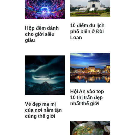
10 điểm du lịch
Hộp đêm dành
phổ biến ở Đài
cho giới siêu
Loan
giàu
Hội An vào top
10 thị trấn đẹp
nhất thế giới
Vẻ đẹp ma mị
của nơi nằm tận
cùng thế giới