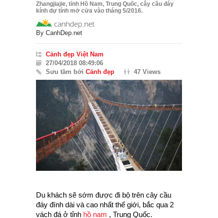
Zhangjiajie, tỉnh Hồ Nam, Trung Quốc, cây cầu đáy
kính dự tính mở cửa vào tháng 5/2016.
By
CanhDep.net
Cảnh đẹp Việt Nam
27/04/2018 08:49:06
Sưu tầm bởi
Cảnh đẹp
47 Views
Du khách sẽ sớm được đi bộ trên cây cầu
đáy đính dài và cao nhất thế giới, bắc qua 2
vách đá ở tỉnh
hồ nam
, Trung Quốc.