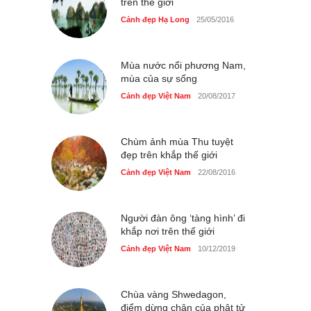
trên thế giới
Bán đảo Sơn Trà sẽ là khu
Cảnh đẹp Hạ Long
25/05/2016
du lịch quốc gia
Cảnh đẹp Việt Nam
24/04/2020
Mùa nước nổi phương Nam,
mùa của sự sống
Cảnh đẹp Việt Nam
20/08/2017
Chùm ảnh mùa Thu tuyệt
đẹp trên khắp thế giới
Cảnh đẹp Việt Nam
22/08/2016
Người đàn ông ‘tàng hình’ đi
khắp nơi trên thế giới
Cảnh đẹp Việt Nam
10/12/2019
Chùa vàng Shwedagon,
điểm dừng chân của phật tử