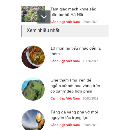
Tam giác mạch khoe sắc
bên bờ hồ Hà Nội
Cảnh đẹp Việt Nam
25/04/2020
Xem nhiều nhất
Bán đảo Sơn Trà sẽ là khu
du lịch quốc gia
Cảnh đẹp Việt Nam
10 món hủ tiếu nhắc đến là
24/04/2020
thèm
Những món ăn đồng quê
Cảnh đẹp Việt Nam
11/01/2017
dân dã ở Sài Gòn
Cảnh đẹp Việt Nam
25/04/2020
Ghé thăm Phú Yên để
ngắm xứ sở ‘hoa vàng trên
cỏ xanh’ đẹp hơn phim
Cảnh đẹp Việt Nam
10/05/2019
Tảng đá vàng phá vỡ mọi
nguyên tắc trọng lực
Cảnh đẹp Việt Nam
04/08/2019