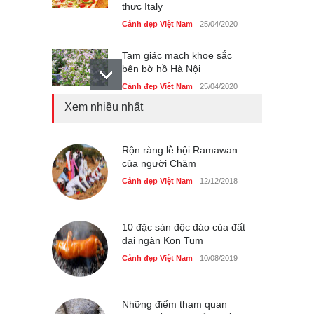
thực Italy
Cảnh đẹp Việt Nam
25/04/2020
Tam giác mạch khoe sắc
bên bờ hồ Hà Nội
Cảnh đẹp Việt Nam
25/04/2020
Xem nhiều nhất
Bán đảo Sơn Trà sẽ là khu
du lịch quốc gia
Cảnh đẹp Việt Nam
Rộn ràng lễ hội Ramawan
24/04/2020
của người Chăm
Những món ăn đồng quê
Cảnh đẹp Việt Nam
12/12/2018
dân dã ở Sài Gòn
Cảnh đẹp Việt Nam
25/04/2020
10 đặc sản độc đáo của đất
đại ngàn Kon Tum
Cảnh đẹp Việt Nam
10/08/2019
Những điểm tham quan