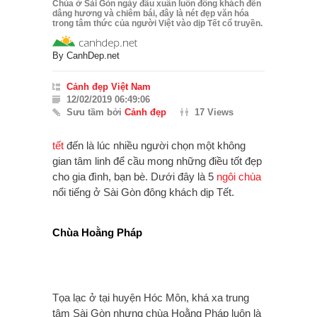
Chùa ở Sài Gòn ngày đầu xuân luôn đông khách đến
dâng hương và chiêm bái, đây là nét đẹp văn hóa
trong tâm thức của người Việt vào dịp Tết cổ truyền.
By
CanhDep.net
Cảnh đẹp Việt Nam
12/02/2019 06:49:06
Sưu tầm bởi
Cảnh đẹp
17 Views
tết
đến là lúc nhiều người chọn một không
gian tâm linh để cầu mong những điều tốt đẹp
cho gia đình, bạn bè. Dưới đây là 5
ngôi chùa
nổi tiếng ở Sài Gòn đông khách dịp Tết.
Chùa Hoằng Pháp
Tọa lạc ở tại huyện Hóc Môn, khá xa trung
tâm Sài Gòn nhưng chùa Hoằng Pháp luôn là