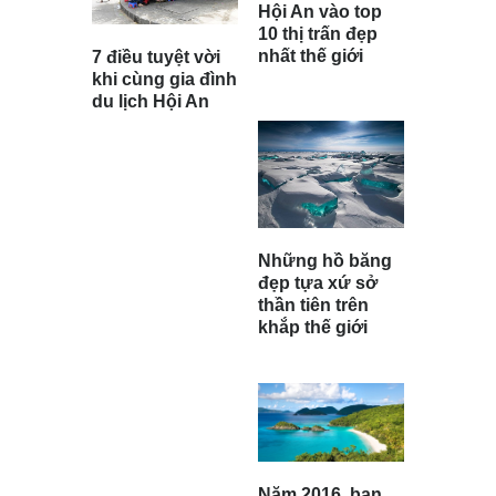
Hội An vào top
10 thị trấn đẹp
nhất thế giới
7 điều tuyệt vời
khi cùng gia đình
du lịch Hội An
Những hồ băng
đẹp tựa xứ sở
thần tiên trên
khắp thế giới
Năm 2016, bạn