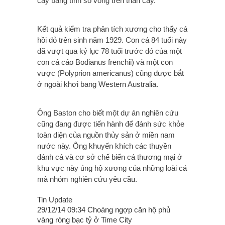
cây bằng tính số vòng trên thân cây.
Kết quả kiểm tra phân tích xương cho thấy cá
hồi đỏ trên sinh năm 1929. Con cá 84 tuổi này
đã vượt qua kỷ lục 78 tuổi trước đó của một
con cá cáo Bodianus frenchii) và một con
vược (Polyprion americanus) cũng được bắt
ở ngoài khơi bang Western Australia.
Ông Baston cho biết một dự án nghiên cứu
cũng đang được tiến hành để đánh sức khỏe
toàn diện của nguồn thủy sản ở miền nam
nước này. Ông khuyến khích các thuyền
đánh cá và cơ sở chế biến cá thương mại ở
khu vực này ủng hộ xương của những loài cá
mà nhóm nghiên cứu yêu cầu.
Tin Update
29/12/14 09:34 Choáng ngợp căn hộ phủ
vàng ròng bạc tỷ ở Time City