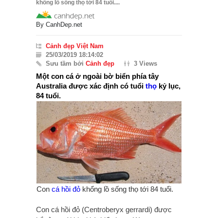
khổng lồ sống thọ tới 84 tuổi....
By
CanhDep.net
Cảnh đẹp Việt Nam
25/03/2019 18:14:02
Sưu tầm bởi
Cảnh đẹp
3 Views
Một con cá ở ngoài bờ biển phía tây
Australia được xác định có tuổi
thọ
kỷ lục,
84 tuổi.
Con
cá hồi đỏ
khổng lồ sống thọ tới 84 tuổi.
Con cá hồi đỏ (Centroberyx gerrardi) được