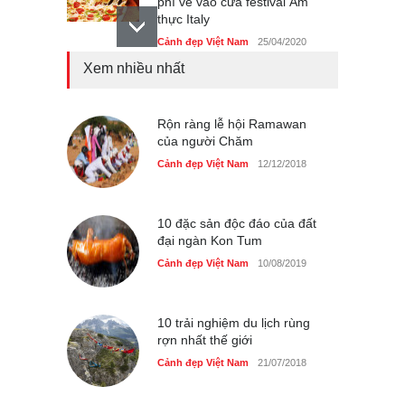
phí vé vào cửa festival Ẩm
thực Italy
Cảnh đẹp Việt Nam
25/04/2020
Xem nhiều nhất
Tam giác mạch khoe sắc
bên bờ hồ Hà Nội
Cảnh đẹp Việt Nam
Rộn ràng lễ hội Ramawan
25/04/2020
của người Chăm
Bán đảo Sơn Trà sẽ là khu
Cảnh đẹp Việt Nam
12/12/2018
du lịch quốc gia
Cảnh đẹp Việt Nam
24/04/2020
10 đặc sản độc đáo của đất
đại ngàn Kon Tum
Cảnh đẹp Việt Nam
10/08/2019
10 trải nghiệm du lịch rùng
rợn nhất thế giới
Cảnh đẹp Việt Nam
21/07/2018