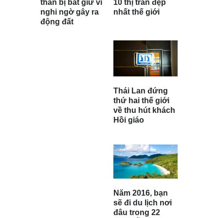
10 thị trấn đẹp
thân bị bắt giữ vì
nhất thế giới
nghi ngờ gây ra
động đất
Thái Lan đứng
thứ hai thế giới
về thu hút khách
Hồi giáo
Năm 2016, bạn
sẽ đi du lịch nơi
đâu trong 22