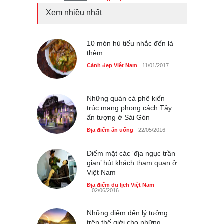
Xem nhiều nhất
Tam giác mạch khoe sắc
bên bờ hồ Hà Nội
Cảnh đẹp Việt Nam
10 món hủ tiếu nhắc đến là
25/04/2020
thèm
Bán đảo Sơn Trà sẽ là khu
Cảnh đẹp Việt Nam
11/01/2017
du lịch quốc gia
Cảnh đẹp Việt Nam
24/04/2020
Những quán cà phê kiến
trúc mang phong cách Tây
ấn tượng ở Sài Gòn
Địa điểm ăn uống
22/05/2016
Điểm mặt các ‘địa ngục trần
gian’ hút khách tham quan ở
Việt Nam
Địa điểm du lịch Việt Nam
02/06/2016
Những điểm đến lý tưởng
trên thế giới cho những