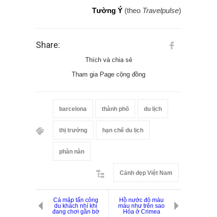
Tường Ý
(theo
Travelpulse
)
Share:
Thích và chia sẻ
Tham gia Page cộng đồng
barcelona
thành phố
du lịch
thị trưởng
hạn chế du lịch
phàn nàn
Cảnh đẹp Việt Nam
Cá mập tấn công
Hồ nước đỏ màu
du khách nhí khi
máu như trên sao
đang chơi gần bờ
Hỏa ở Crimea