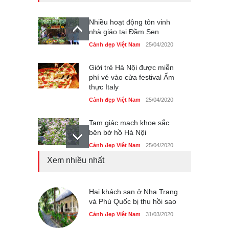
Nhiều hoạt động tôn vinh
nhà giáo tại Đầm Sen
Cảnh đẹp Việt Nam
25/04/2020
Giới trẻ Hà Nội được miễn
phí vé vào cửa festival Ẩm
thực Italy
Cảnh đẹp Việt Nam
25/04/2020
Tam giác mạch khoe sắc
bên bờ hồ Hà Nội
Cảnh đẹp Việt Nam
25/04/2020
Xem nhiều nhất
Bán đảo Sơn Trà sẽ là khu
du lịch quốc gia
Cảnh đẹp Việt Nam
Hai khách sạn ở Nha Trang
24/04/2020
và Phú Quốc bị thu hồi sao
Những món ăn đồng quê
Cảnh đẹp Việt Nam
31/03/2020
dân dã ở Sài Gòn