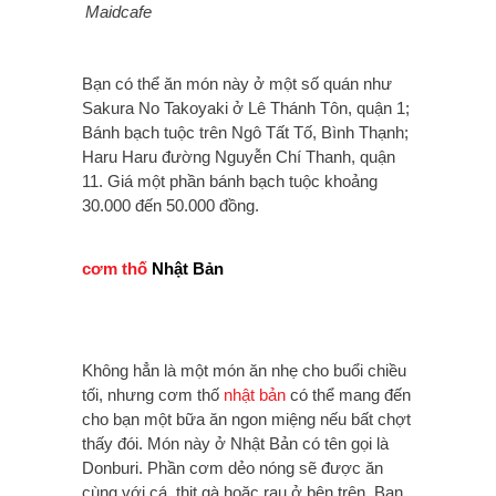
Maidcafe
Bạn có thể ăn món này ở một số quán như
Sakura No Takoyaki ở Lê Thánh Tôn, quận 1;
Bánh bạch tuộc trên Ngô Tất Tố, Bình Thạnh;
Haru Haru đường Nguyễn Chí Thanh, quận
11. Giá một phần bánh bạch tuộc khoảng
30.000 đến 50.000 đồng.
cơm thố
Nhật Bản
Không hẳn là một món ăn nhẹ cho buổi chiều
tối, nhưng cơm thố
nhật bản
có thể mang đến
cho bạn một bữa ăn ngon miệng nếu bất chợt
thấy đói. Món này ở Nhật Bản có tên gọi là
Donburi. Phần cơm dẻo nóng sẽ được ăn
cùng với cá, thịt gà hoặc rau ở bên trên. Bạn