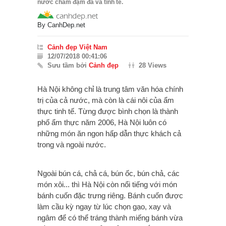
nước chấm đậm đà và tinh tế.
By
CanhDep.net
Cảnh đẹp Việt Nam
12/07/2018 00:41:06
Sưu tầm bởi
Cảnh đẹp
28 Views
Hà Nội không chỉ là trung tâm văn hóa chính
trị của cả nước, mà còn là cái nôi của ẩm
thực tinh tế. Từng được bình chọn là thành
phố ẩm thực năm 2006, Hà Nội luôn có
những món ăn ngon hấp dẫn thực khách cả
trong và ngoài nước.
Ngoài bún cá, chả cá, bún ốc, bún chả, các
món xôi... thì Hà Nội còn nổi tiếng với món
bánh cuốn đặc trưng riêng. Bánh cuốn được
làm cầu kỳ ngay từ lúc chọn gạo, xay và
ngâm để có thể tráng thành miếng bánh vừa