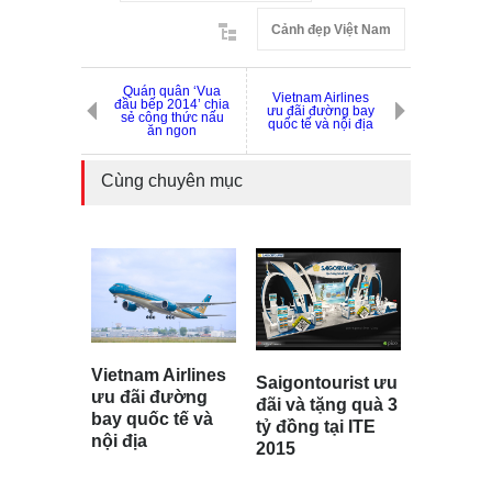
Cảnh đẹp Việt Nam
Quán quân ‘Vua
Vietnam Airlines
đầu bếp 2014’ chia
ưu đãi đường bay
sẻ công thức nấu
quốc tế và nội địa
ăn ngon
Cùng chuyên mục
Vietnam Airlines
Saigontourist ưu
ưu đãi đường
đãi và tặng quà 3
bay quốc tế và
tỷ đồng tại ITE
nội địa
2015