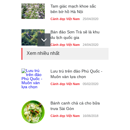
Tam giác mạch khoe sắc
bên bờ hồ Hà Nội
Cảnh đẹp Việt Nam
25/04/2020
Bán đảo Sơn Trà sẽ là khu
du lịch quốc gia
Cảnh đẹp Việt Nam
24/04/2020
Xem nhiều nhất
Những món ăn đồng quê
dân dã ở Sài Gòn
Cảnh đẹp Việt Nam
Lưu trú trên đảo Phú Quốc -
25/04/2020
Muôn vàn lựa chọn
Nhiều hoạt động tôn vinh
Cảnh đẹp Việt Nam
05/02/2020
nhà giáo tại Đầm Sen
Cảnh đẹp Việt Nam
25/04/2020
Bánh canh chả cá cho bữa
trưa Sài Gòn
Cảnh đẹp Việt Nam
16/06/2018