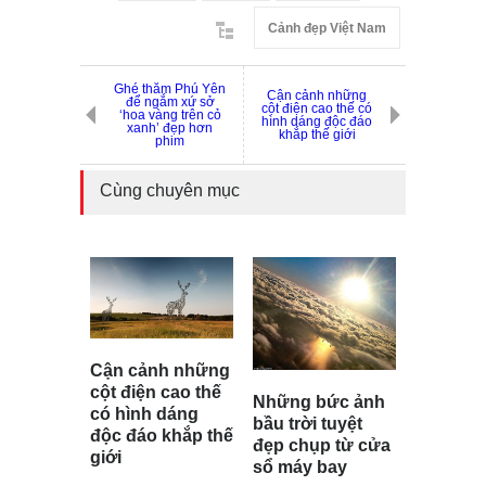
Cảnh đẹp Việt Nam
Ghé thăm Phú Yên
Cận cảnh những
để ngắm xứ sở
cột điện cao thế có
‘hoa vàng trên cỏ
hình dáng độc đáo
xanh’ đẹp hơn
khắp thế giới
phim
Cùng chuyên mục
Cận cảnh những
cột điện cao thế
Những bức ảnh
có hình dáng
bầu trời tuyệt
độc đáo khắp thế
đẹp chụp từ cửa
giới
sổ máy bay