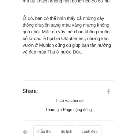
mà du khách không nên bỏ lỡ nếu có cơ hội.
Ở đó, bạn có thể nhìn thấy cả những cây
thông chuyển sang màu vàng nhưng không
quá chói. Mặc dù vậy, nếu bạn không muốn
bỏ lỡ các lễ hội bia Oktoberfest, những khu
vườn ở Munich cũng đủ giúp bạn tận hưởng
vẻ đẹp mùa Thu ở nước Đức.
Share:
Thích và chia sẻ
Tham gia Page cộng đồng
mùa thu
du lịch
cảnh đẹp