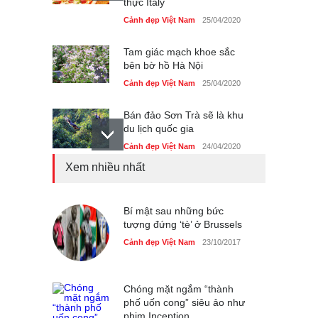
thực Italy
Cảnh đẹp Việt Nam
25/04/2020
Tam giác mạch khoe sắc
bên bờ hồ Hà Nội
Cảnh đẹp Việt Nam
25/04/2020
Bán đảo Sơn Trà sẽ là khu
du lịch quốc gia
Cảnh đẹp Việt Nam
24/04/2020
Xem nhiều nhất
Những món ăn đồng quê
dân dã ở Sài Gòn
Cảnh đẹp Việt Nam
Bí mật sau những bức
25/04/2020
tượng đứng ‘tè’ ở Brussels
Nhiều hoạt động tôn vinh
Cảnh đẹp Việt Nam
23/10/2017
nhà giáo tại Đầm Sen
Cảnh đẹp Việt Nam
25/04/2020
Chóng mặt ngắm “thành
phố uốn cong” siêu ảo như
phim Inception