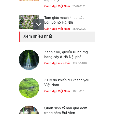
Cảnh đẹp Việt Nam
25/04/2020
Tam giác mạch khoe sắc
bên bờ hồ Hà Nội
Cảnh đẹp Việt Nam
25/04/2020
Xem nhiều nhất
Bán đảo Sơn Trà sẽ là khu
du lịch quốc gia
Cảnh đẹp Việt Nam
Xanh tươi, quyến rũ những
24/04/2020
hàng cây ở Hà Nội phố
Những món ăn đồng quê
Cảnh đẹp miền Bắc
28/05/2016
dân dã ở Sài Gòn
Cảnh đẹp Việt Nam
25/04/2020
21 lý do khiến du khách yêu
Việt Nam
Cảnh đẹp Việt Nam
10/10/2016
Quán sinh tố bán qua đêm
trong hẻm Bùi Viện