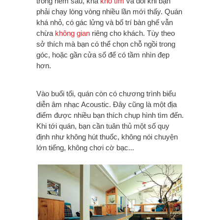
trong hẻm sâu, khá
khó tìm
và đôi khi bạn
phải chạy lòng vòng nhiều lần mới thấy. Quán
khá nhỏ, có gác lửng và bố trí bàn ghế vẫn
chừa
không gian
riêng cho khách. Tùy theo
sở thích mà bạn có thể chọn chỗ ngồi trong
góc, hoặc gần cửa sổ để có tầm nhìn đẹp
hơn.
Vào buổi tối, quán còn có chương trình biểu
diễn âm nhạc Acoustic. Đây cũng là một địa
điểm được nhiều bạn thích chụp hình tìm đến.
Khi tới quán, bạn cần tuân thủ một số quy
định như không hút thuốc, không nói chuyện
lớn tiếng, không chơi cờ bạc...