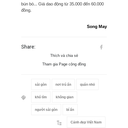
bún bò... Giá dao động từ 35.000 đến 60.000
đồng.
Song May
Share:
Thích và chia sẻ
Tham gia Page cộng đồng
sài gòn
nơi trú ẩn
quán nhỏ
khó tìm
không gian
người sài gòn
bí ẩn
Cảnh đẹp Việt Nam