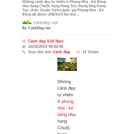
Những cảnh đẹp tự nhiên ở Phong Nha - Kẻ Bàng
như hang Chuột, hang Hung Ton, thung lũng Hung
Ton...Ảnh: Oxalis Vườn quốc gia Phong Nha - Kẻ
Bàng đã được UNESCO lần thứ...
By
CanhDep.net
Cảnh đẹp Việt Nam
16/02/2019 08:06:06
Sưu tầm bởi
Cảnh đẹp
12 Views
Những
cảnh đẹp
tự nhiên
ở
phong
nha
-
kẻ
bàng
như
hang
Chuột,