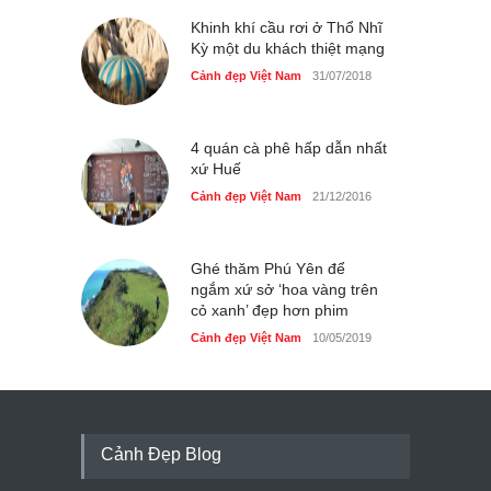
Khinh khí cầu rơi ở Thổ Nhĩ
Kỳ một du khách thiệt mạng
Cảnh đẹp Việt Nam
31/07/2018
4 quán cà phê hấp dẫn nhất
xứ Huế
Cảnh đẹp Việt Nam
21/12/2016
Ghé thăm Phú Yên để
ngắm xứ sở ‘hoa vàng trên
cỏ xanh’ đẹp hơn phim
Cảnh đẹp Việt Nam
10/05/2019
Cảnh Đẹp Blog