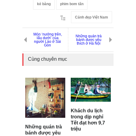
kẻ bàng
phim bom tấn
Cảnh đẹp Việt Nam
Món ‘nướng trên,
Những quán trà
lẩu dưới’ của
bánh được yêu
người Lào ở Sài
thích ở Hà Nội
Gòn
Cùng chuyên mục
Khách du lịch
trong dịp nghỉ
Tết đạt hơn 9,7
Những quán trà
triệu
bánh được yêu