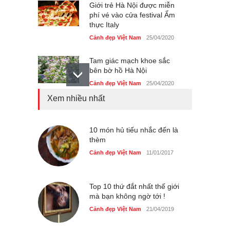
Giới trẻ Hà Nội được miễn
phí vé vào cửa festival Ẩm
thực Italy
Cảnh đẹp Việt Nam
25/04/2020
Tam giác mạch khoe sắc
bên bờ hồ Hà Nội
Cảnh đẹp Việt Nam
25/04/2020
Xem nhiều nhất
Bán đảo Sơn Trà sẽ là khu
du lịch quốc gia
Cảnh đẹp Việt Nam
10 món hủ tiếu nhắc đến là
24/04/2020
thèm
Những món ăn đồng quê
Cảnh đẹp Việt Nam
11/01/2017
dân dã ở Sài Gòn
Cảnh đẹp Việt Nam
25/04/2020
Top 10 thứ đắt nhất thế giới
mà bạn không ngờ tới !
Cảnh đẹp Việt Nam
21/04/2019