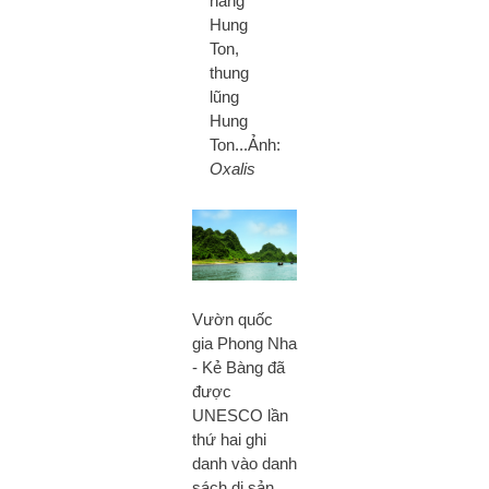
hang
Hung
Ton,
thung
lũng
Hung
Ton...Ảnh:
Oxalis
Vườn quốc
gia Phong Nha
- Kẻ Bàng đã
được
UNESCO lần
thứ hai ghi
danh vào danh
sách di sản