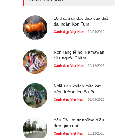
Tam giác mạch khoe sắc
bên bờ hồ Hà Nội
Cảnh đẹp Việt Nam
10 đặc sản độc đáo của đất
25/04/2020
đại ngàn Kon Tum
Bán đảo Sơn Trà sẽ là khu
Cảnh đẹp Việt Nam
10/08/2019
du lịch quốc gia
Cảnh đẹp Việt Nam
24/04/2020
Rộn ràng lễ hội Ramawan
của người Chăm
Cảnh đẹp Việt Nam
12/12/2018
Nhiều du khách mắc kẹt
trên đường lên Sa Pa
Cảnh đẹp Việt Nam
01/03/2020
Yêu Đà Lạt từ những điều
đơn giản nhất
Cảnh đẹp Việt Nam
10/12/2016