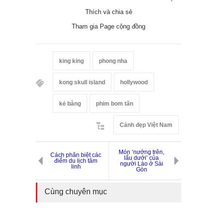
Thích và chia sẻ
Tham gia Page cộng đồng
king king
phong nha
kong skull island
hollywood
kẻ bàng
phim bom tấn
Cảnh đẹp Việt Nam
Món ‘nướng trên,
Cách phân biệt các
lẩu dưới’ của
điểm du lịch tâm
người Lào ở Sài
linh
Gòn
Cùng chuyên mục