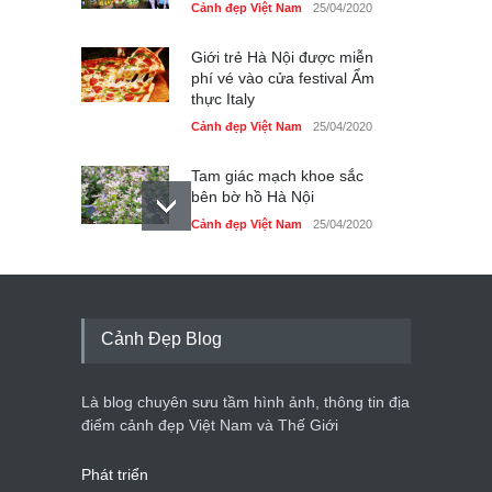
Cảnh đẹp Việt Nam
25/04/2020
Giới trẻ Hà Nội được miễn
phí vé vào cửa festival Ẩm
thực Italy
Cảnh đẹp Việt Nam
25/04/2020
Tam giác mạch khoe sắc
bên bờ hồ Hà Nội
Cảnh đẹp Việt Nam
25/04/2020
Bán đảo Sơn Trà sẽ là khu
du lịch quốc gia
Cảnh đẹp Việt Nam
24/04/2020
Cảnh Đẹp Blog
Những món ăn đồng quê
dân dã ở Sài Gòn
Là blog chuyên sưu tầm hình ảnh, thông tin địa
Cảnh đẹp Việt Nam
25/04/2020
điểm cảnh đẹp Việt Nam và Thế Giới
Phát triển