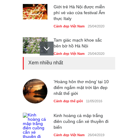
Giới trẻ Hà Nội được miễn
phí vé vào cửa festival Ẩm
thực Italy
Cảnh đẹp Việt Nam
25/04/2020
Tam giác mạch khoe sắc
bên bờ hồ Hà Nội
Cảnh đẹp Việt Nam
25/04/2020
Xem nhiều nhất
Bán đảo Sơn Trà sẽ là khu
du lịch quốc gia
Cảnh đẹp Việt Nam
‘Hoàng hôn thơ mộng’ tại 10
24/04/2020
điểm ngắm mặt trời lặn đẹp
nhất thế giới
Những món ăn đồng quê
dân dã ở Sài Gòn
Cảnh đẹp thế giới
11/05/2016
Cảnh đẹp Việt Nam
25/04/2020
Kinh hoàng cá mập trắng
điên cuồng cắn xé thuyền đi
biển
Cảnh đẹp Việt Nam
26/04/2019