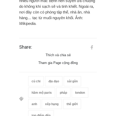
nhiều người mắc bệnh hen suyễn ưa chuộng
do không khí sạch sẽ và tinh khiết. Ngoài ra,
nơi đây còn có phòng tập thể, nhà ăn, nhà
hàng… tạc từ muối nguyên khối. Ảnh:
Wikipedia.
Share:
Thích và chia sẻ
Tham gia Page cộng đồng
củ chi
địa đạo
sài gòn
hầm mộ paris
pháp
london
anh
xếp hạng
thế giới
top điểm đến