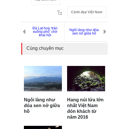
Cảnh đẹp Việt Nam
Đà Lạt hoa ‘tràn
Ngôi làng như đóa
xuống phố’ chờ
sen nở giữa hồ
khai hội
Cùng chuyên mục
Hang núi lửa lớn
Ngôi làng như
nhất Việt Nam
đóa sen nở giữa
đón khách từ
hồ
năm 2016