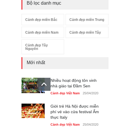
Bộ lọc danh mục
Cảnh đẹp miền Bắc
Cảnh đẹp miền Trung
Cảnh đẹp miền Nam
Cảnh đẹp miền Tây
Cảnh đẹp Tây
Nguyên
Mới nhất
Nhiều hoạt động tôn vinh
nhà giáo tại Đầm Sen
Cảnh đẹp Việt Nam
25/04/2020
Giới trẻ Hà Nội được miễn
phí vé vào cửa festival Ẩm
thực Italy
Cảnh đẹp Việt Nam
25/04/2020