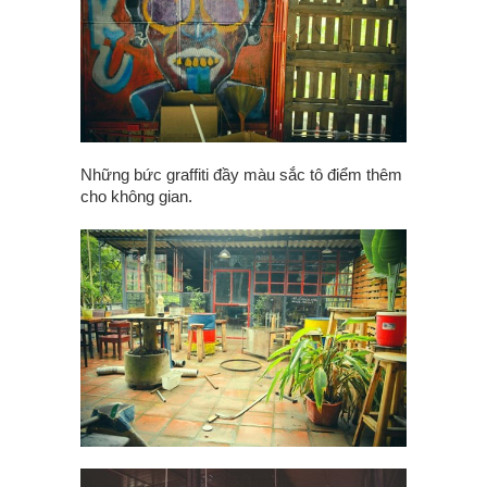
Những bức graffiti đầy màu sắc tô điểm thêm
cho không gian.