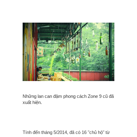
Những lan can đậm phong cách Zone 9 cũ đã
xuất hiện.
Tính đến tháng 5/2014, đã có 16 "chủ hộ" từ