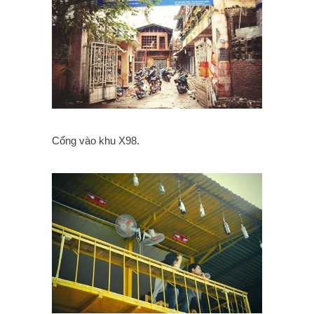
Cổng vào khu X98.