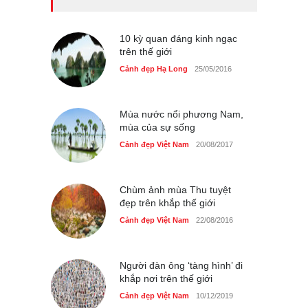
Bán đảo Sơn Trà sẽ là khu
du lịch quốc gia
Cảnh đẹp Việt Nam
24/04/2020
10 kỳ quan đáng kinh ngạc
trên thế giới
Những món ăn đồng quê
Cảnh đẹp Hạ Long
25/05/2016
dân dã ở Sài Gòn
Cảnh đẹp Việt Nam
25/04/2020
Mùa nước nổi phương Nam,
mùa của sự sống
Cảnh đẹp Việt Nam
20/08/2017
Chùm ảnh mùa Thu tuyệt
đẹp trên khắp thế giới
Cảnh đẹp Việt Nam
22/08/2016
Người đàn ông ‘tàng hình’ đi
khắp nơi trên thế giới
Cảnh đẹp Việt Nam
10/12/2019