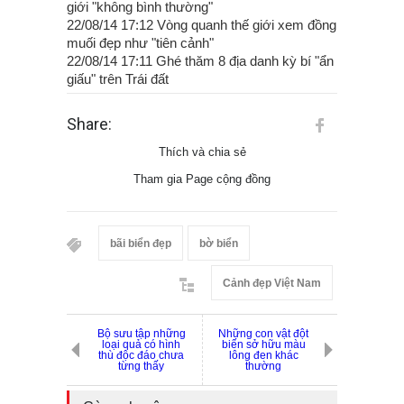
giới "không bình thường"
22/08/14 17:12 Vòng quanh thế giới xem đồng
muối đẹp như "tiên cảnh"
22/08/14 17:11 Ghé thăm 8 địa danh kỳ bí "ẩn
giấu" trên Trái đất
Share:
Thích và chia sẻ
Tham gia Page cộng đồng
bãi biển đẹp
bờ biển
Cảnh đẹp Việt Nam
Bộ sưu tập những
Những con vật đột
loại quả có hình
biến sở hữu màu
thù độc đáo chưa
lông đen khác
từng thấy
thường