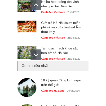
Nhiều hoạt động tôn vinh
nhà giáo tại Đầm Sen
Cảnh đẹp Việt Nam
25/04/2020
Giới trẻ Hà Nội được miễn
phí vé vào cửa festival Ẩm
thực Italy
Cảnh đẹp Việt Nam
25/04/2020
Tam giác mạch khoe sắc
bên bờ hồ Hà Nội
Cảnh đẹp Việt Nam
25/04/2020
Xem nhiều nhất
Bán đảo Sơn Trà sẽ là khu
du lịch quốc gia
Cảnh đẹp Việt Nam
10 kỳ quan đáng kinh ngạc
24/04/2020
trên thế giới
Những món ăn đồng quê
Cảnh đẹp Hạ Long
25/05/2016
dân dã ở Sài Gòn
Cảnh đẹp Việt Nam
25/04/2020