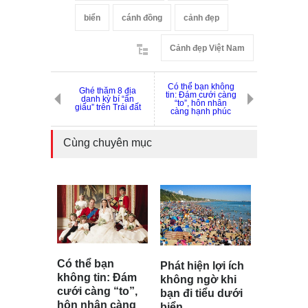
biển
cánh đồng
cảnh đẹp
Cảnh đẹp Việt Nam
Có thể bạn không
Ghé thăm 8 địa
tin: Đám cưới càng
danh kỳ bí “ẩn
“to”, hôn nhân
giấu” trên Trái đất
càng hạnh phúc
Cùng chuyên mục
Có thể bạn
Phát hiện lợi ích
không tin: Đám
không ngờ khi
cưới càng “to”,
bạn đi tiểu dưới
hôn nhân càng
biển