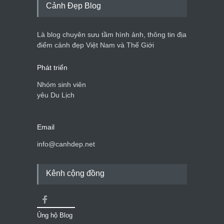
Cảnh Đẹp Blog
Bán đảo Sơn Trà sẽ là khu
du lịch quốc gia
Là blog chuyên sưu tầm hình ảnh, thông tin địa
Cảnh đẹp Việt Nam
24/04/2020
điểm cảnh đẹp Việt Nam và Thế Giới
Phát triển
Nhóm sinh viên
yêu Du Lịch
Email
info@canhdep.net
Kênh cộng đồng
Ủng hộ Blog