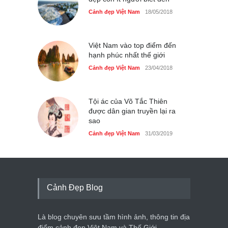
Cảnh đẹp Việt Nam
18/05/2018
Việt Nam vào top điểm đến
hạnh phúc nhất thế giới
Cảnh đẹp Việt Nam
23/04/2018
Tội ác của Võ Tắc Thiên
được dân gian truyền lại ra
sao
Cảnh đẹp Việt Nam
31/03/2019
Cảnh Đẹp Blog
Là blog chuyên sưu tầm hình ảnh, thông tin địa
điểm cảnh đẹp Việt Nam và Thế Giới