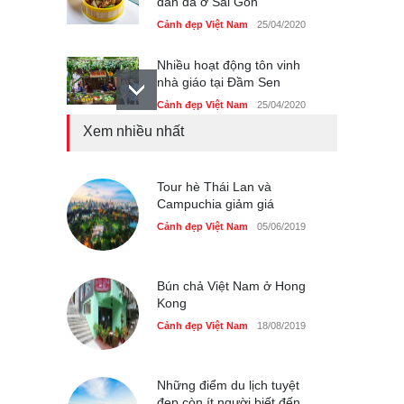
dân dã ở Sài Gòn
Cảnh đẹp Việt Nam
25/04/2020
Nhiều hoạt động tôn vinh
nhà giáo tại Đầm Sen
Cảnh đẹp Việt Nam
25/04/2020
Xem nhiều nhất
Giới trẻ Hà Nội được miễn
phí vé vào cửa festival Ẩm
thực Italy
Tour hè Thái Lan và
Cảnh đẹp Việt Nam
Campuchia giảm giá
25/04/2020
Cảnh đẹp Việt Nam
05/06/2019
Tam giác mạch khoe sắc
bên bờ hồ Hà Nội
Cảnh đẹp Việt Nam
25/04/2020
Bún chả Việt Nam ở Hong
Kong
Cảnh đẹp Việt Nam
18/08/2019
Những điểm du lịch tuyệt
đẹp còn ít người biết đến